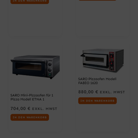
IN DEN WARENKORB
.
W
4
A
4
R
4
:
,
2
5
.
3
3
5
€
5
.
,
0
0
€
SARO Pizzaofen Modell
FABIO 1620
880,00
€
EXKL. MWST
SARO Mini-Pizzaofen für 1
Pizza Modell ETNA 1
IN DEN WARENKORB
704,00
€
EXKL. MWST
IN DEN WARENKORB