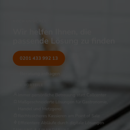
NOCH UNSICHER?
Wir helfen Ihnen, die
passende Lösung zu finden
0201 433 992 13
Beratung anfragen
IHRE VORTEILE
Immer persönliche Betreuung statt Callcenter
Maßgeschneiderte Lösungen für Gastronomie,
Handel und Metzgerei
Rechtssicheres Kassieren am Point of Sale
Effizientere Abläufe durch digitale Lösungen
ZAHLUNG & FINANZIERUNG