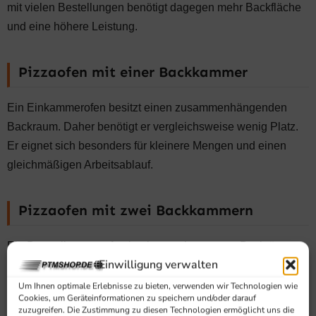
mit vielen Bestellungen benötigt dagegen mehr Backfläche
und eine höhere Leistung.
Pizzaofen mit einer Backkammer
Ein Einkammerofen besitzt einen zusammenhängenden
Backraum. Daher benötigt er vergleichsweise wenig Platz.
Er eignet sich besonders für kleinere Mengen und einen
gleichmäßigen Arbeitsablauf.
Pizzaofen mit zwei Backkammern
Ein Doppelkammerofen besitzt zwei getrennte Backräume.
Einwilligung verwalten
Dadurch können mehr Pizzen gleichzeitig gebacken
werden. Außerdem lassen sich die Kammern häufig mit
Um Ihnen optimale Erlebnisse zu bieten, verwenden wir Technologien wie
Cookies, um Geräteinformationen zu speichern und/oder darauf
verschiedenen Temperaturen betreiben.
zuzugreifen. Die Zustimmung zu diesen Technologien ermöglicht uns die