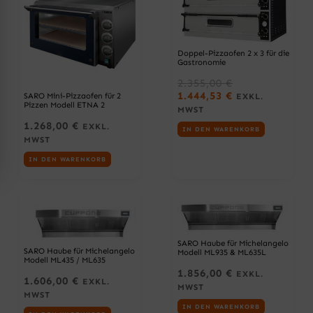
Doppel-Pizzaofen 2 x 3 für die
Gastronomie
A
U
2.355,00
€
K
R
1.444,53
€
SARO Mini-Pizzaofen für 2
EXKL.
T
S
Pizzen Modell ETNA 2
MWST
U
P
1.268,00
€
EXKL.
E
R
IN DEN WARENKORB
MWST
L
Ü
L
N
IN DEN WARENKORB
E
G
R
L
P
I
R
C
E
H
I
E
S
R
SARO Haube für Michelangelo
SARO Haube für Michelangelo
Modell ML935 & ML635L
I
P
Modell ML435 / ML635
S
R
1.856,00
€
EXKL.
1.606,00
€
T
E
EXKL.
MWST
:
I
MWST
1
S
IN DEN WARENKORB