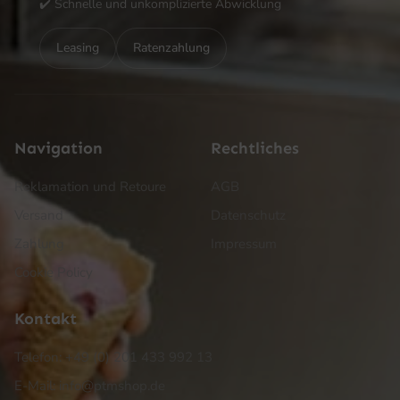
✔️ Schnelle und unkomplizierte Abwicklung
Leasing
Ratenzahlung
Navigation
Rechtliches
Reklamation und Retoure
AGB
Versand
Datenschutz
Zahlung
Impressum
Cookie Policy
Kontakt
Telefon: +49 (0) 201 433 992 13
E-Mail: info@ptmshop.de