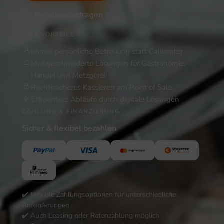
Beratung anfragen
IHRE VORTEILE
Immer persönliche Betreuung statt Callcenter
Maßgeschneiderte Lösungen für Gastronomie,
Handel und Metzgerei
Rechtssicheres Kassieren am Point of Sale
Effizientere Abläufe durch digitale Lösungen
ZAHLUNG & FINANZIERUNG
Sicher & flexibel bezahlen
✔️ Flexible Zahlungsoptionen für unterschiedliche
Anforderungen
✔️ Auch Leasing oder Ratenzahlung möglich