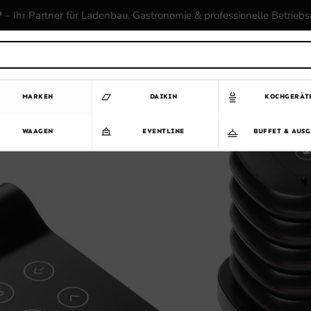
P
– Ihr Partner für Ladenbau, Gastronomie & professionelle Betrieb
MARKEN
DAIKIN
KOCHGERÄT
WAAGEN
EVENTLINE
BUFFET & AUS