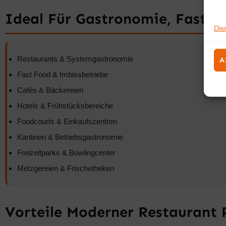
Ideal Für Gastronomie, Fast F
Die
Restaurants & Systemgastronomie
A
Fast Food & Imbissbetriebe
Cafés & Bäckereien
Hotels & Frühstücksbereiche
Foodcourts & Einkaufszentren
Kantinen & Betriebsgastronomie
Freizeitparks & Bowlingcenter
Metzgereien & Frischetheken
Vorteile Moderner Restaurant