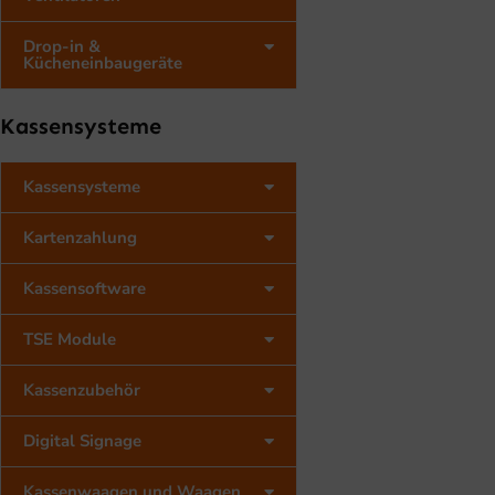
S
W
Drop-in &
A
Kücheneinbaugeräte
R
:
3
Kassensysteme
5
9
,
Kassensysteme
0
0
Kartenzahlung
€
Kassensoftware
TSE Module
Kassenzubehör
Digital Signage
Kassenwaagen und Waagen