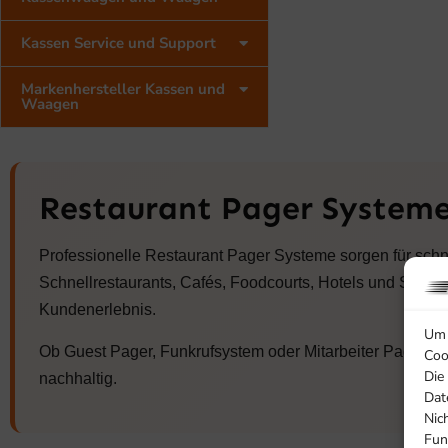
Kassen Service und Support
Markenhersteller Kassen und
Waagen
Restaurant Pager System
Professionelle Restaurant Pager Systeme sorgen für sch
Schnellrestaurants, Cafés, Foodcourts, Hotels und Selbs
Kundenerlebnis.
Um 
Ob Guest Pager, Funkrufsystem oder Mitarbeiter Pager:
Coo
Die
nachhaltig.
Dat
Nic
Fun