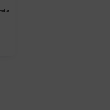
weite
T