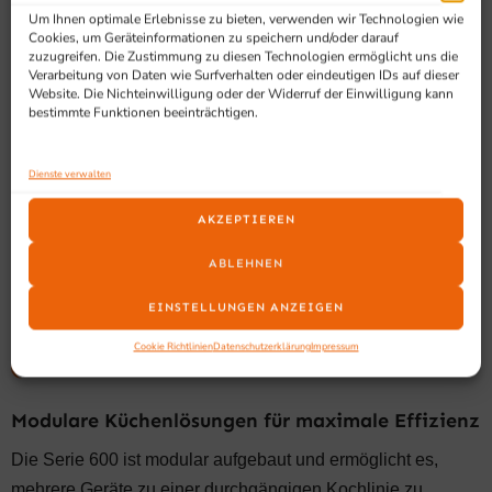
Typische Geräte der Serie 600
Um Ihnen optimale Erlebnisse zu bieten, verwenden wir Technologien wie
Cookies, um Geräteinformationen zu speichern und/oder darauf
Die Serie 600 umfasst eine breite Auswahl an
zuzugreifen. Die Zustimmung zu diesen Technologien ermöglicht uns die
professionellen Kochgeräten, die sich modular kombinieren
Verarbeitung von Daten wie Surfverhalten oder eindeutigen IDs auf dieser
Website. Die Nichteinwilligung oder der Widerruf der Einwilligung kann
lassen und eine vollständige Kochlinie ermöglichen.
bestimmte Funktionen beeinträchtigen.
Gasherde und Elektroherde
Dienste verwalten
Gas- und Elektrokochfelder
AKZEPTIEREN
Fritteusen (Gas und Elektro)
ABLEHNEN
Grillgeräte und Grillplatten
Nudelkocher und Spezialgeräte
EINSTELLUNGEN ANZEIGEN
Warmhaltegeräte und neutrale Elemente
Cookie Richtlinien
Datenschutzerklärung
Impressum
Modulare Küchenlösungen für maximale Effizienz
Die Serie 600 ist modular aufgebaut und ermöglicht es,
mehrere Geräte zu einer durchgängigen Kochlinie zu