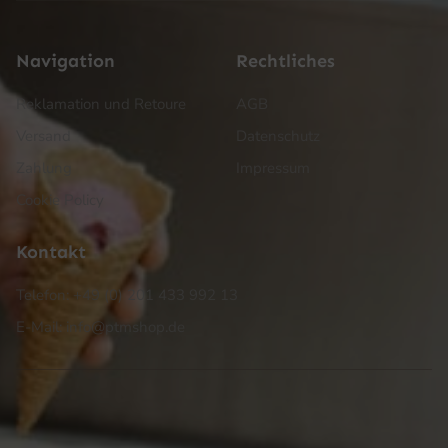
Navigation
Rechtliches
Reklamation und Retoure
AGB
Versand
Datenschutz
Zahlung
Impressum
Cookie Policy
Kontakt
Telefon: +49 (0) 201 433 992 13
E-Mail: info@ptmshop.de