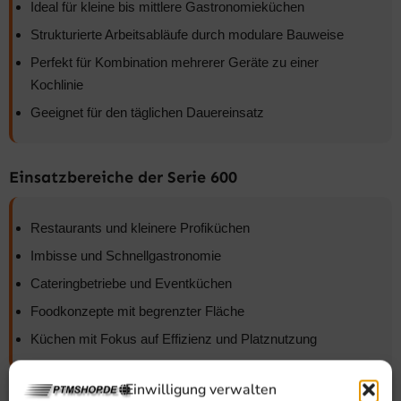
Ideal für kleine bis mittlere Gastronomieküchen
Strukturierte Arbeitsabläufe durch modulare Bauweise
Perfekt für Kombination mehrerer Geräte zu einer
Kochlinie
Geeignet für den täglichen Dauereinsatz
Einsatzbereiche der Serie 600
Restaurants und kleinere Profiküchen
Imbisse und Schnellgastronomie
Cateringbetriebe und Eventküchen
Foodkonzepte mit begrenzter Fläche
Küchen mit Fokus auf Effizienz und Platznutzung
Einwilligung verwalten