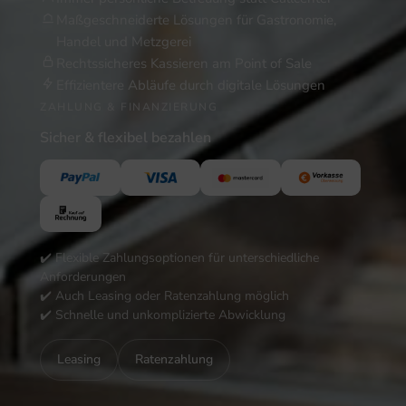
Maßgeschneiderte Lösungen für Gastronomie,
Handel und Metzgerei
Rechtssicheres Kassieren am Point of Sale
Effizientere Abläufe durch digitale Lösungen
ZAHLUNG & FINANZIERUNG
Sicher & flexibel bezahlen
✔️ Flexible Zahlungsoptionen für unterschiedliche
Anforderungen
✔️ Auch Leasing oder Ratenzahlung möglich
✔️ Schnelle und unkomplizierte Abwicklung
Leasing
Ratenzahlung