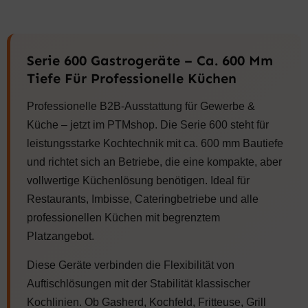
.
,
€
5
E
H
H
E
0
.
,
I
E
E
I
0
0
S
R
R
S
0
I
P
P
I
€
Serie 600 Gastrogeräte – Ca. 600 Mm
S
R
R
S
€
T
E
E
T
Tiefe Für Professionelle Küchen
:
I
I
:
1
S
S
8
Professionelle B2B-Ausstattung für Gewerbe &
.
W
W
2
9
A
A
5
Küche – jetzt im PTMshop. Die Serie 600 steht für
1
R
R
,
leistungsstarke Kochtechnik mit ca. 600 mm Bautiefe
5
:
:
0
,
2
9
0
und richtet sich an Betriebe, die eine kompakte, aber
0
.
7
vollwertige Küchenlösung benötigen. Ideal für
0
4
0
€
5
,
.
Restaurants, Imbisse, Cateringbetriebe und alle
€
5
0
professionellen Küchen mit begrenztem
.
,
0
0
Platzangebot.
0
€
Diese Geräte verbinden die Flexibilität von
€
Auftischlösungen mit der Stabilität klassischer
Kochlinien. Ob Gasherd, Kochfeld, Fritteuse, Grill