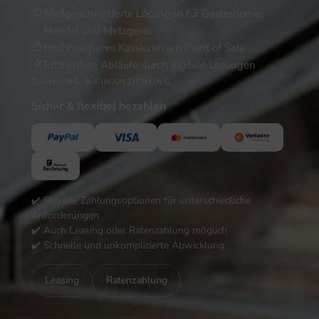
Maßgeschneiderte Lösungen für Gastronomie,
Handel und Metzgerei
Rechtssicheres Kassieren am Point of Sale
Effizientere Abläufe durch digitale Lösungen
ZAHLUNG & FINANZIERUNG
Sicher & flexibel bezahlen
✔️ Flexible Zahlungsoptionen für unterschiedliche
Anforderungen
✔️ Auch Leasing oder Ratenzahlung möglich
✔️ Schnelle und unkomplizierte Abwicklung
Leasing
Ratenzahlung