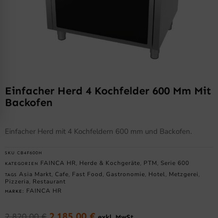
Einfacher Herd 4 Kochfelder 600 Mm Mit
Backofen
Einfacher Herd mit 4 Kochfeldern 600 mm und Backofen.
SKU
CB4F600H
FAINCA HR
Herde & Kochgeräte
PTM
Serie 600
KATEGORIEN
,
,
,
Asia Markt
Cafe
Fast Food
Gastronomie
Hotel
Metzgerei
TAGS
,
,
,
,
,
,
Pizzeria
Restaurant
,
FAINCA HR
MARKE:
2.185,00
€
2.820,00
€
exkl. MwSt