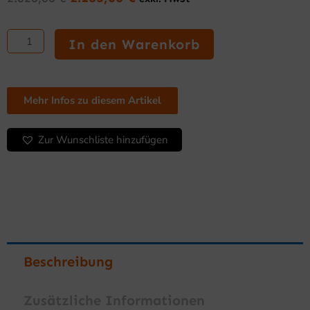
Ursprünglicher
Aktueller
Preis
Preis
Einfacher
war:
ist:
Herd
In den Warenkorb
2.820,00 €
2.185,00 €.
4
Kochfelder
600
mm
Mehr Infos zu diesem Artikel
mit
Backofen
Zur Wunschliste hinzufügen
Menge
Beschreibung
Zusätzliche Informationen