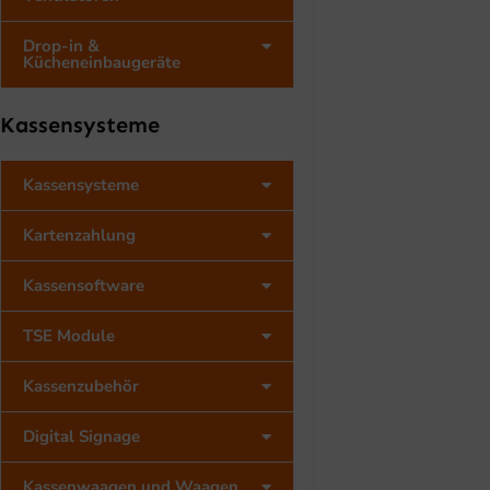
Drop-in &
Kücheneinbaugeräte
Kassensysteme
Kassensysteme
Kartenzahlung
Kassensoftware
TSE Module
Kassenzubehör
Digital Signage
Kassenwaagen und Waagen