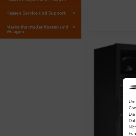
Kassen Service und Support
Markenhersteller Kassen und
Waagen
Um 
Coo
Die
Dat
Nic
Fun