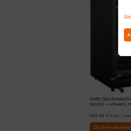
Die
A
SARO Getränkekühl
Glastür – schwarz, 
569,00
€
EXKL. MW
IN DEN WAREN