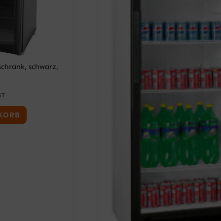
chrank, schwarz,
ST
KORB