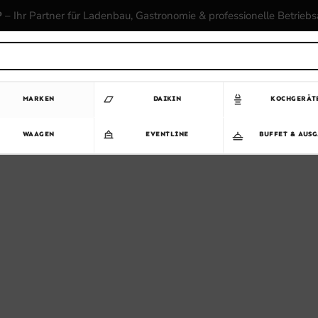
P
– Ihr Partner für Ladenbau, Gastronomie & professionelle Betrieb
MARKEN
DAIKIN
KOCHGERÄT
WAAGEN
EVENTLINE
BUFFET & AUS