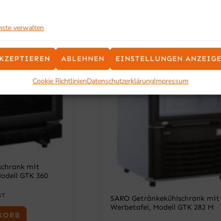
nste verwalten
KZEPTIEREN
ABLEHNEN
EINSTELLUNGEN ANZEIG
Cookie Richtlinien
Datenschutzerklärung
Impressum
schrank mit
Modell GTK 360
ST
SARO Getränkekühlschrank mit
Werbetafel, Modell GTK 282 M
KORB