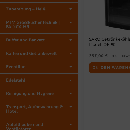
Zubereitung – Heiß
PTM Grossküchentechnik |
FAINCA HR
SARO Getränkekühls
Buffet und Bankett
Modell DK 90
Kaffee und Getränkewelt
357,00
€
EXKL. MW
Eventline
IN DEN WAREN
Edelstahl
Reinigung und Hygiene
Transport, Aufbewahrung &
Hotel
Ablufthauben und
Ventilatoren