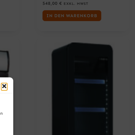
548,00
€
EXKL. MWST
IN DEN WARENKORB
on