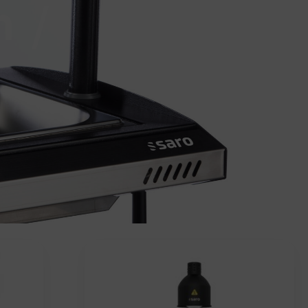
 /
ite