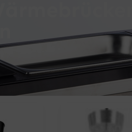
Wärmebrücken
n
Seite
Seite
Seite
Se