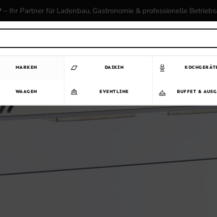
P
– Ihr Partner für Ladenbau, Gastronomie & professionelle Betrieb
MARKEN
DAIKIN
KOCHGERÄT
WAAGEN
EVENTLINE
BUFFET & AUS