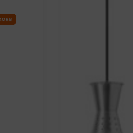
T
KORB