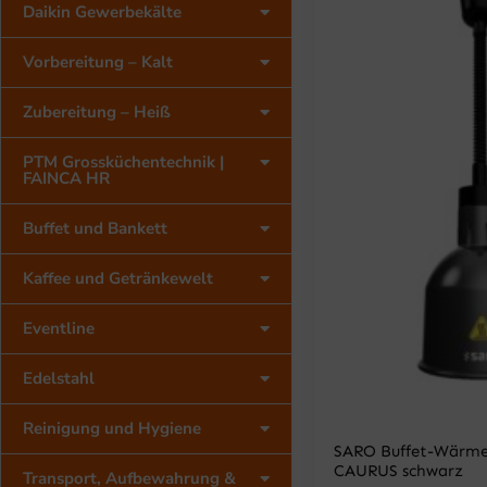
Daikin Gewerbekälte
Vorbereitung – Kalt
Zubereitung – Heiß
PTM Grossküchentechnik |
FAINCA HR
Buffet und Bankett
Kaffee und Getränkewelt
Eventline
Edelstahl
Reinigung und Hygiene
SARO Buffet-Wärme
CAURUS schwarz
Transport, Aufbewahrung &