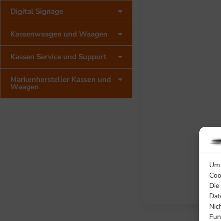
Digital Signage
Kassenwaagen und Waagen
Kassen Service und Support
Markenhersteller Kassen und
Waagen
Um 
Coo
Die
Dat
Nic
Fun