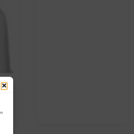
ll
on