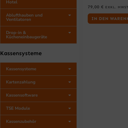
Hotel
79,00
€
EXKL. MWS
Ablufthauben und
IN DEN WAREN
Ventilatoren
Drop-in &
Kücheneinbaugeräte
Kassensysteme
Kassensysteme
Kartenzahlung
Kassensoftware
TSE Module
Kassenzubehör