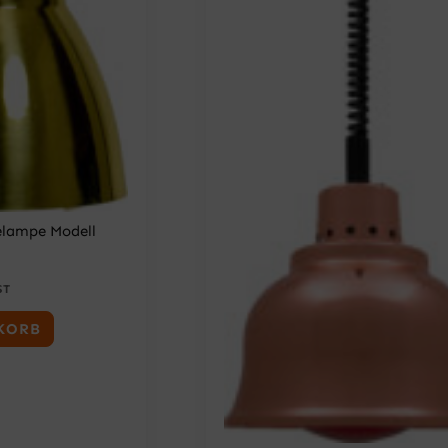
lampe Modell
ST
KORB