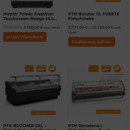
Option
können
Mettler Toledo FreshStar
PTM Butcher XL FUERTE
auf
Touchscreen-Waage 15,6
Fleischtheke
der
Zoll
5.999,00
€
4.500,00
€
5.771,00
€
–
12.234,00
€
exkl. MwSt
exkl.
Produkt
MwSt
gewähl
In den Warenkorb
Ausführung wählen
werden
Dieses
Dieses
Produkt
Produk
weist
weist
mehrere
mehrer
Varianten
Variant
auf.
auf.
Die
Die
Optionen
Option
können
können
PTM BUTCHER XXL –
PTM Barcelona L
auf
auf