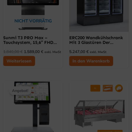
NICHT VORRÄTIG
Sunmi T3 PRO Max –
ERC200 Wandkühlschrank
Touchsystem, 15,6″ FHD
Mit 3 Glastüren Der
Kapazitiver Touchscreen,
Minimarkt-Serie
1.840,00
€
1.589,00
€
5.247,00
€
Android 13 GMS, 80 Mm
exkl. MwSt
exkl. MwSt
Thermodrucker, NFC
Weiterlesen
In den Warenkorb
Ursprünglicher
Aktueller
Dieses
Preis
Preis
Angebot!
Produk
war:
ist:
5.999,00 €
4.500,00 €.
weist
mehrer
Variant
auf.
Die