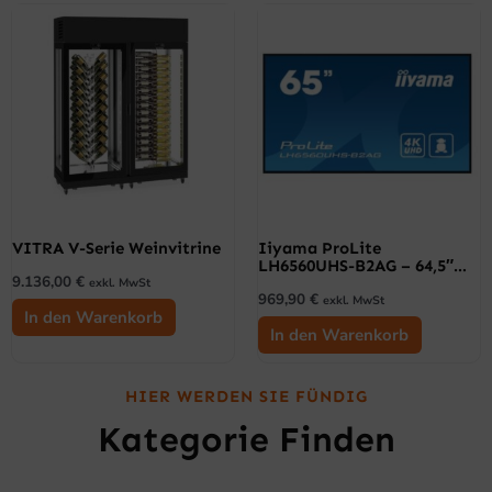
VITRA V-Serie Weinvitrine
Iiyama ProLite
LH6560UHS-B2AG – 64,5″
9.136,00
€
Digital Signage Display,
exkl. MwSt
969,90
€
Android 11, 4K-UHD,
exkl. MwSt
In den Warenkorb
Schwarz
In den Warenkorb
HIER WERDEN SIE FÜNDIG
Kategorie Finden