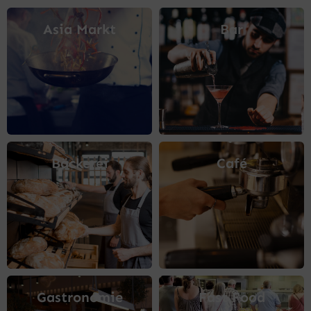
Asia Markt
Bar
Bäckerei
Café
Gastronomie
Fast Food​