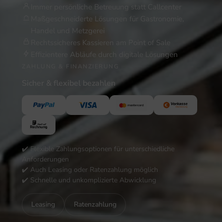
Immer persönliche Betreuung statt Callcenter
Maßgeschneiderte Lösungen für Gastronomie,
Handel und Metzgerei
Rechtssicheres Kassieren am Point of Sale
Effizientere Abläufe durch digitale Lösungen
ZAHLUNG & FINANZIERUNG
Sicher & flexibel bezahlen
✔️ Flexible Zahlungsoptionen für unterschiedliche
Anforderungen
✔️ Auch Leasing oder Ratenzahlung möglich
✔️ Schnelle und unkomplizierte Abwicklung
Leasing
Ratenzahlung