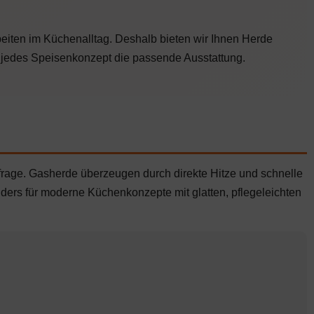
1
,
.
0
6
0
rbeiten im Küchenalltag. Deshalb bieten wir Ihnen Herde
9
0
€
 jedes Speisenkonzept die passende Ausstattung.
,
.
0
0
€
frage. Gasherde überzeugen durch direkte Hitze und schnelle
nders für moderne Küchenkonzepte mit glatten, pflegeleichten