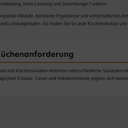
0
2
,
arbeitung, hohe Leistung und zuverlässige Funktion.
.
0
€
8
0
bungslose Abläufe, konstante Ergebnisse und wirtschaftliches A
.
2
0
€
nd Leistungsstufen. So finden Sie für jede Küchenstruktur und
,
.
0
0
€
 Küchenanforderung
sart und Küchensituation kommen unterschiedliche Varianten in
täglichen Einsatz. Ceran und Induktionsherde eignen sich beso