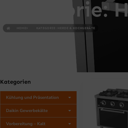
Kategorie: 
HOME
KATEGORIE: HERDE & KOCHGERÄTE
Kategorien
Kühlung und Präsentation
Daikin Gewerbekälte
Vorbereitung – Kalt