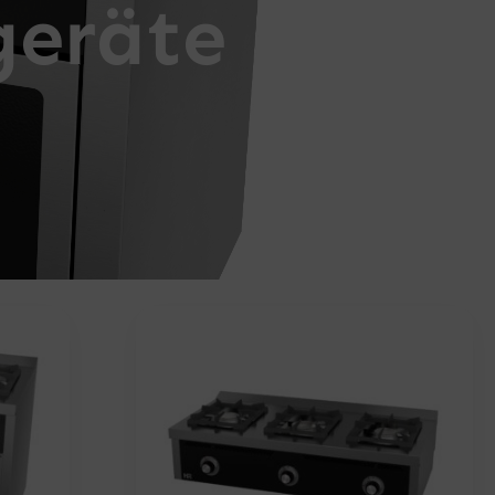
geräte
ite