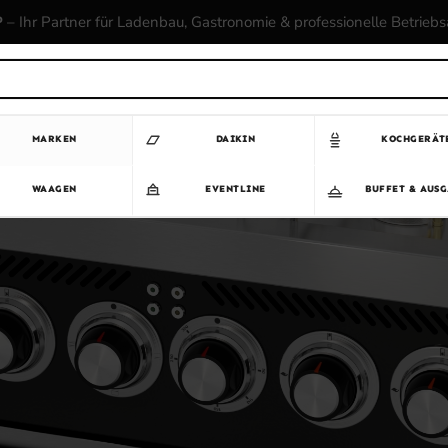
P
– Ihr Partner für Ladenbau, Gastronomie & professionelle Betrieb
MARKEN
DAIKIN
KOCHGERÄT
WAAGEN
EVENTLINE
BUFFET & AUS