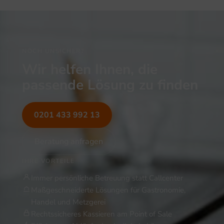
NOCH UNSICHER?
Wir helfen Ihnen, die
passende Lösung zu finden
0201 433 992 13
Beratung anfragen
IHRE VORTEILE
Immer persönliche Betreuung statt Callcenter
Maßgeschneiderte Lösungen für Gastronomie,
Handel und Metzgerei
Rechtssicheres Kassieren am Point of Sale