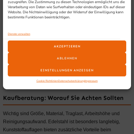
zuzugreifen. Die Zustimmung zu diesen Technologien ermöglicht uns die
Verarbeitung von Daten wie Surfverhalten oder eindeutigen IDs auf dieser
Catering mit Vorbereitungsbereich
Website. Die Nichteinwilligung oder der Widerruf der Einwilligung kann
bestimmte Funktionen beeinträchtigen.
Warum Zerlegetische Wirtschaftlich
Dienste verwalten
Sinnvoll Sind
AKZEPTIEREN
Durch strukturierte Arbeitsplätze werden Wege reduziert,
ABLEHNEN
Prozesse beschleunigt und Mitarbeiter entlastet. Gleichzeitig
EINSTELLUNGEN ANZEIGEN
ermöglichen robuste Oberflächen eine professionelle und
sichere Verarbeitung.
Cookie Richtlinien
Datenschutzerklärung
Impressum
Kaufberatung: Worauf Sie Achten Sollten
Wichtig sind Größe, Material, Traglast, Arbeitshöhe und
Reinigungsaufwand. Edelstahl ist besonders langlebig,
Kunststoffauflagen bieten zusätzliche Vorteile beim