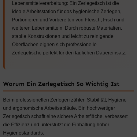
0
A
Lebensmittelverarbeitung: Ein Zerlegetisch ist die
S
6
3
R
W
4
ideale Arbeitsstation für das hygienische Zerlegen,
4
:
A
1
,
1
Portionieren und Vorbereiten von Fleisch, Fisch und
R
,
2
.
:
3
weiteren Lebensmitteln. Durch robuste Materialien,
7
6
9
9
5
stabile Konstruktionen und leicht zu reinigende
8
€
5
5
€
Oberflächen eignen sich professionelle
.
,
,
.
0
Zerlegetische perfekt für den täglichen Dauereinsatz.
0
0
0
€
€
Warum Ein Zerlegetisch So Wichtig Ist
Beim professionellen Zerlegen zählen Stabilität, Hygiene
und ergonomische Arbeitsabläufe. Ein hochwertiger
Zerlegetisch schafft eine sichere Arbeitsfläche, verbessert
die Effizienz und unterstützt die Einhaltung hoher
Hygienestandards.