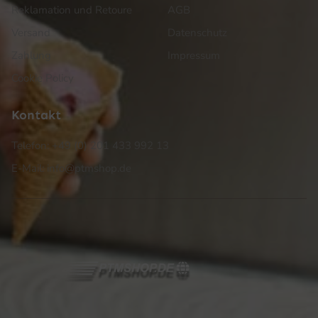
Reklamation und Retoure
AGB
Versand
Datenschutz
Zahlung
Impressum
Cookie Policy
Kontakt
Telefon: +49 (0) 201 433 992 13
E-Mail: info@ptmshop.de