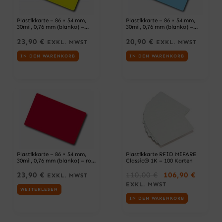
Plastikkarte – 86 × 54 mm,
Plastikkarte – 86 × 54 mm,
30mil, 0,76 mm (blanko) –
30mil, 0,76 mm (blanko) –
gelb – 100 Karten
hellblau – 100 Karten
23,90
€
20,90
€
EXKL. MWST
EXKL. MWST
IN DEN WARENKORB
IN DEN WARENKORB
Plastikkarte – 86 × 54 mm,
Plastikkarte RFID MIFARE
30mil, 0,76 mm (blanko) – rot
Classic® 1K – 100 Karten
– 100 Karten
U
A
23,90
€
110,00
€
106,90
€
EXKL. MWST
R
K
EXKL. MWST
WEITERLESEN
S
T
IN DEN WARENKORB
P
U
R
E
Ü
L