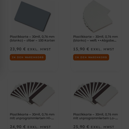
Seite
Seite
Seite
Seite
Plastikkarte – 30mil, 0,76 mm
Plastikkarte – 30mil, 0,76 mm
(blanko) – silber – 100 Karten
(blanko) – weiß ++Abgabe
nur als VPE 100ter Pack++ –
100 Karten
23,90
€
15,90
€
EXKL. MWST
EXKL. MWST
IN DEN WARENKORB
IN DEN WARENKORB
Plastikkarte – 30mil, 0,76 mm
Plastikkarte – 30mil, 0,76 mm
mit unprogrammiertem Hi-Co
mit unprogrammiertem Lo-
Magnetstreifen(blanko) –
Co Magnetstreifen (blanko),
weiß – 100 Karten
weiß – 100 Karten
24,90
€
25,90
€
EXKL. MWST
EXKL. MWST