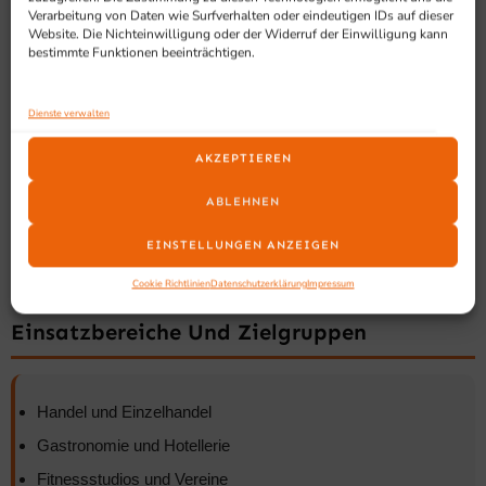
Verarbeitung von Daten wie Surfverhalten oder eindeutigen IDs auf dieser
Website. Die Nichteinwilligung oder der Widerruf der Einwilligung kann
bestimmte Funktionen beeinträchtigen.
Kundekarten Drucker
Mitarbeiterausweis Drucker
Dienste verwalten
Hotel Keycard Drucker
AKZEPTIEREN
RFID und NFC Kartendrucker
ABLEHNEN
Doppelseitige Kartendrucker
Farbbänder, Blankokarten und Zubehör
EINSTELLUNGEN ANZEIGEN
Cookie Richtlinien
Datenschutzerklärung
Impressum
Einsatzbereiche Und Zielgruppen
Handel und Einzelhandel
Gastronomie und Hotellerie
Fitnessstudios und Vereine