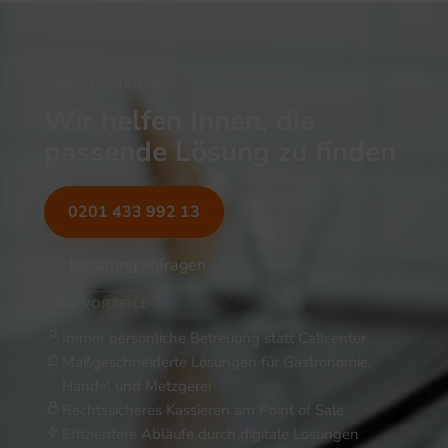
NOCH UNSICHER?
Wir helfen Ihnen, die
passende Lösung zu finden
0201 433 992 13
Beratung anfragen
IHRE VORTEILE
Immer persönliche Betreuung statt Callcenter
Maßgeschneiderte Lösungen für Gastronomie,
Handel und Metzgerei
Rechtssicheres Kassieren am Point of Sale
Effizientere Abläufe durch digitale Lösungen