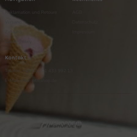
Reklamation und Retoure
AGB
Versand
Datenschutz
Zahlung
Impressum
Cookie Policy
Kontakt
Telefon: +49 (0) 201 433 992 13
E-Mail: info@ptmshop.de