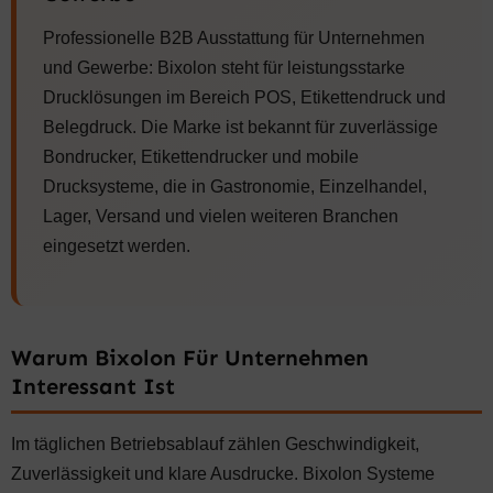
S
2
S
3
W
4
W
2
Professionelle B2B Ausstattung für Unternehmen
A
9
A
7
und Gewerbe: Bixolon steht für leistungsstarke
R
,
R
,
:
9
:
9
Drucklösungen im Bereich POS, Etikettendruck und
2
0
3
0
Belegdruck. Die Marke ist bekannt für zuverlässige
6
5
6
€
5
€
Bondrucker, Etikettendrucker und mobile
,
.
,
.
Drucksysteme, die in Gastronomie, Einzelhandel,
5
5
0
0
Lager, Versand und vielen weiteren Branchen
eingesetzt werden.
€
€
Warum Bixolon Für Unternehmen
Interessant Ist
Im täglichen Betriebsablauf zählen Geschwindigkeit,
Zuverlässigkeit und klare Ausdrucke. Bixolon Systeme