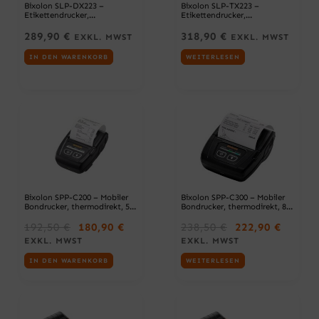
Bixolon SLP-DX223 –
Bixolon SLP-TX223 –
Etikettendrucker,
Etikettendrucker,
thermodirekt, 300 dpi,
thermotransfer, 300 dpi, USB
Druckbreite 56,9 mm, USB +
+ RS232 + Ethernet,
289,90
€
318,90
€
EXKL. MWST
EXKL. MWST
RS232 + Bluetooth,
dunkelgrau
dunkelgrau
IN DEN WARENKORB
WEITERLESEN
Bixolon SPP-C200 – Mobiler
Bixolon SPP-C300 – Mobiler
Bondrucker, thermodirekt, 58
Bondrucker, thermodirekt, 80
mm, USB + Bluetooth,
mm, USB + Bluetooth,
U
A
U
A
schwarz
schwarz
192,50
€
180,90
€
238,50
€
222,90
€
R
K
R
K
EXKL. MWST
EXKL. MWST
S
T
S
T
IN DEN WARENKORB
P
U
WEITERLESEN
P
U
R
E
R
E
Ü
L
Ü
L
N
L
N
L
G
E
G
E