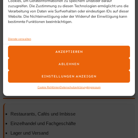
Cookies, um Geräteinformationen zu speichern und/oder darauf
zuzugreifen. Die Zustimmung zu diesen Technologien ermöglicht uns die
Verarbeitung von Daten wie Surfverhalten oder eindeutigen IDs auf dieser
Website. Die Nichteinwilligung oder der Widerruf der Einwilligung kann
Thermo Bondrucker
bestimmte Funktionen beeinträchtigen.
Etikettendrucker
Mobile Drucker
Dienste verwalten
POS Drucksysteme
AKZEPTIEREN
Barcode Etikettendrucker
ABLEHNEN
Zubehör und Verbrauchsmaterial
EINSTELLUNGEN ANZEIGEN
Cookie Richtlinien
Datenschutzerklärung
Impressum
Einsatzbereiche Und Zielgruppen
Restaurants, Cafés und Imbisse
Einzelhandel und Fachgeschäfte
Lager und Versand