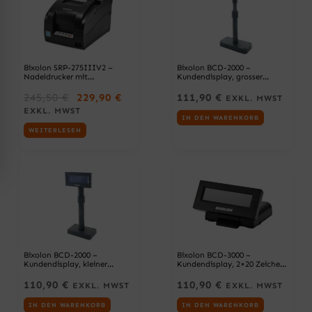
Bixolon SRP-275IIIV2 –
Bixolon BCD-2000 –
Nadeldrucker mit
Kundendisplay, grosser
Abschneider, 76,5 mm, USB +
Standfuß, RS232, schwarz
U
A
RS232 + Ethernet, schwarz
245,50
€
229,90
€
111,90
€
EXKL. MWST
R
K
EXKL. MWST
S
T
IN DEN WARENKORB
WEITERLESEN
P
U
R
E
Ü
L
N
L
G
E
L
R
I
P
C
R
H
E
E
I
Bixolon BCD-2000 –
Bixolon BCD-3000 –
R
S
Kundendisplay, kleiner
Kundendisplay, 2×20 Zeichen,
P
I
Standfuß, USB, schwarz
USB + RS232, schwarz
R
S
110,90
€
110,90
€
EXKL. MWST
EXKL. MWST
E
T
IN DEN WARENKORB
IN DEN WARENKORB
I
: