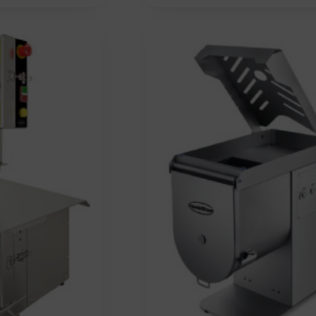
N
L
S
G
E
T
L
R
:
I
P
1
C
R
.
H
E
0
E
I
5
R
S
2
P
I
,
R
S
6
E
T
6
I
:
S
1
€
W
.
.
A
3
R
2
:
9
2
,
.
5
1
8
6
5
€
,
.
0
0