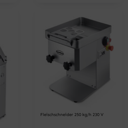
R
S
E
T
I
:
S
1
W
.
A
0
R
5
:
2
1
,
.
6
6
6
8
5
€
,
.
0
0
€
Fleischschneider 250 kg/h 230 V