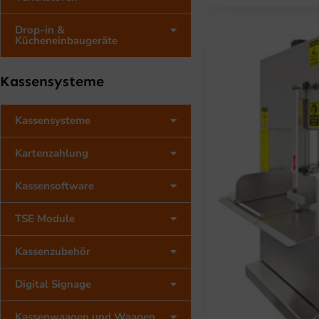
R
E
Drop-in &
I
Kücheneinbaugeräte
S
W
A
Kassensysteme
R
:
1
Kassensysteme
.
6
8
Kartenzahlung
5
,
Kassensoftware
0
0
TSE Module
€
Kassenzubehör
Digital Signage
Kassenwaagen und Waagen