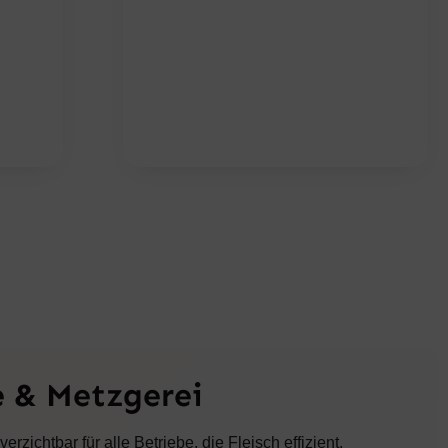
H
E
E
I
R
S
P
I
R
S
E
T
I
:
S
1
W
.
A
3
R
4
:
1
2
,
.
6
1
8
8
5
€
,
.
0
0
€
e & Metzgerei
ichtbar für alle Betriebe, die Fleisch effizient,