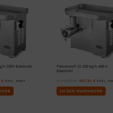
:
0
3
8
0
6
9
,
0
€
4
,
.
3
0
0
€
.
€
g/h 230V Edelstahl
Fleischwolf 22 250 kg/h 400 V
Edelstahl
A
U
A
1
€
1.390,00
€
882,81
€
EXKL. MWST
EXKL. M
K
R
K
T
S
T
KORB
IN DEN WARENKORB
U
P
U
E
R
E
L
Ü
L
L
N
L
E
G
E