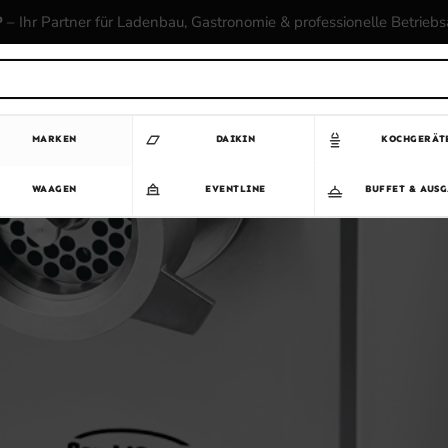
P
– Ihr Partner für Ladenbau, Gastronomie & professionelle Betrieb
MARKEN
DAIKIN
KOCHGERÄT
WAAGEN
EVENTLINE
BUFFET & AUS