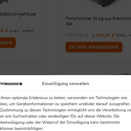
€
Edelstahlgehäuse
Fleischmixer 20 kg aus Edelstah
304
A
,58
€
EXKL. MWST
U
A
1.625,00
€
1.015,87
€
K
EXKL. 
R
K
T
KORB
S
T
U
IN DEN WARENKORB
P
U
E
R
E
L
Ü
L
L
N
L
E
G
E
R
L
R
P
I
P
R
Einwilligung verwalten
C
R
E
H
E
I
E
I
Ihnen optimale Erlebnisse zu bieten, verwenden wir Technologien wie
S
R
S
kies, um Geräteinformationen zu speichern und/oder darauf zuzugreifen.
I
P
I
S
 Zustimmung zu diesen Technologien ermöglicht uns die Verarbeitung v
R
S
T
en wie Surfverhalten oder eindeutigen IDs auf dieser Website. Die
E
T
:
hteinwilligung oder der Widerruf der Einwilligung kann bestimmte
I
:
1
ktionen beeinträchtigen.
S
1
.