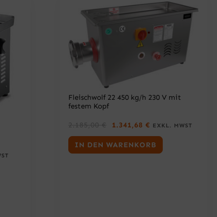
:
0
1
0
.
1
€
2
.
0
,
0
0
€
Fleischwolf 22 450 kg/h 230 V mit
festem Kopf
U
A
2.185,00
€
1.341,68
€
EXKL. MWST
R
K
S
T
IN DEN WARENKORB
P
U
WST
R
E
Ü
L
N
L
G
E
L
R
I
P
C
R