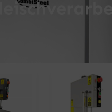
leischverarb
Seite
Seite
Seite