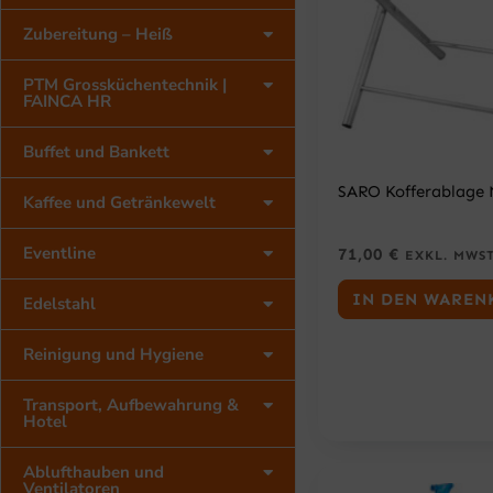
Zubereitung – Heiß
PTM Grossküchentechnik |
FAINCA HR
Buffet und Bankett
SARO Kofferablage 
Kaffee und Getränkewelt
Eventline
71,00
€
EXKL. MWS
IN DEN WAREN
Edelstahl
Reinigung und Hygiene
Transport, Aufbewahrung &
Hotel
Ablufthauben und
Ventilatoren