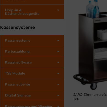
Drop-in &
Kücheneinbaugeräte
Kassensysteme
Kassensysteme
Kartenzahlung
Kassensoftware
TSE Module
Kassenzubehör
SARO Zimmerservic
Digital Signage
260
Kassenwaagen und Waagen