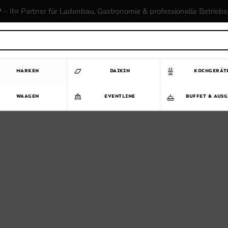
P
– Ihr Partner für Ladenbau, Gastronomie & professionelle Betrieb
MARKEN
DAIKIN
KOCHGERÄT
WAAGEN
EVENTLINE
BUFFET & AUS