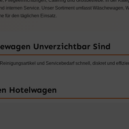
omie, Pflegeeinrichtungen, Catering und Großbetriebe: In der
,
.
0
 und internen Service. Unser Sortiment umfasst Wäschewage
0
 für den täglichen Einsatz.
€
wagen Unverzichtbar Sind
nigungsartikel und Servicebedarf schnell, diskret und effizien
.
len Hotelwagen