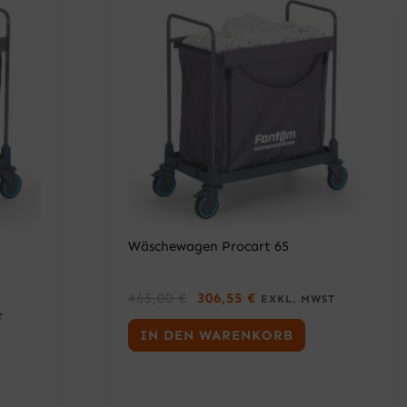
Wäschewagen Procart 65
U
A
465,00
€
306,55
€
EXKL. MWST
R
K
T
S
T
IN DEN WARENKORB
P
U
R
E
Ü
L
N
L