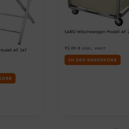
SARO Wäschewagen Modell AF 
95,00
€
EXKL. MWST
Modell AF 247
IN DEN WARENKORB
T
KORB