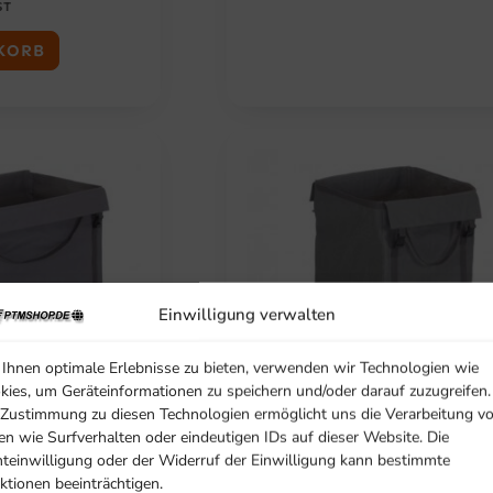
N
L
ST
G
E
L
R
KORB
I
P
C
R
H
E
E
I
R
S
P
I
R
S
E
T
I
:
S
3
W
1
A
8
R
,
Einwilligung verwalten
:
2
4
7
8
Ihnen optimale Erlebnisse zu bieten, verwenden wir Technologien wie
5
€
kies, um Geräteinformationen zu speichern und/oder darauf zuzugreifen.
,
.
 Zustimmung zu diesen Technologien ermöglicht uns die Verarbeitung v
0
ür 7048.0010
Leinentasche 125 l für 7048.000
en wie Surfverhalten oder eindeutigen IDs auf dieser Website. Die
0
hteinwilligung oder der Widerruf der Einwilligung kann bestimmte
€
ktionen beeinträchtigen.