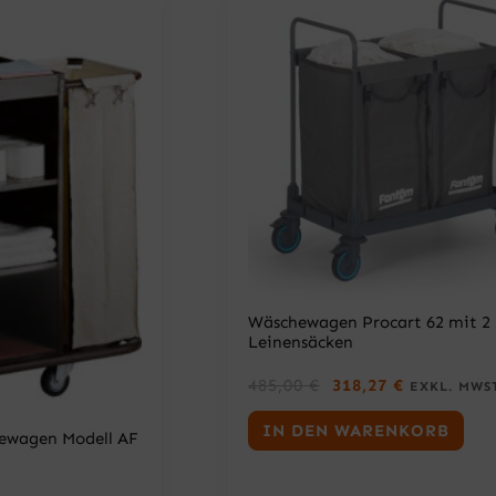
Wäschewagen Procart 62 mit 2
Leinensäcken
U
A
485,00
€
318,27
€
EXKL. MWS
R
K
S
T
IN DEN WARENKORB
ewagen Modell AF
P
U
R
E
Ü
L