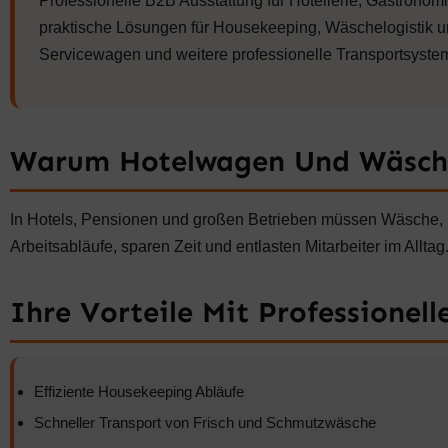
Professionelle B2B Ausstattung für Hotellerie, Gastron
5
.
,
praktische Lösungen für Housekeeping, Wäschelogistik
0
Servicewagen und weitere professionelle Transportsysteme
0
€
Warum Hotelwagen Und Wäsche
In Hotels, Pensionen und großen Betrieben müssen Wäsche, Rei
Arbeitsabläufe, sparen Zeit und entlasten Mitarbeiter im Alltag
Ihre Vorteile Mit Professionel
Effiziente Housekeeping Abläufe
Schneller Transport von Frisch und Schmutzwäsche