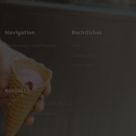
Navigation
Rechtliches
Reklamation und Retoure
AGB
Versand
Datenschutz
Zahlung
Impressum
Cookie Policy
Kontakt
Telefon: +49 (0) 201 433 992 13
E-Mail: info@ptmshop.de