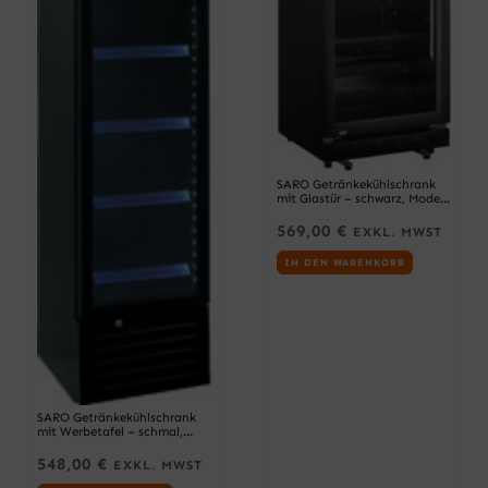
SARO Getränkekühlschrank
mit Glastür – schwarz, Modell
GTK 360
569,00
€
EXKL. MWST
IN DEN WARENKORB
SARO Getränkekühlschrank
mit Werbetafel – schmal,
Modell DK 134 PRO
548,00
€
EXKL. MWST