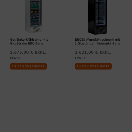
4
.
0
3
3
€
0
.
,
0
0
Getränke-Kühlschrank 1
ERC50 Wandkühlschrank mit
€
Glastür der ERC-Serie
1 Glastür der Minimarkt-Serie
1.675,00
€
2.621,00
€
EXKL.
EXKL.
MWST
MWST
IN DEN WARENKORB
IN DEN WARENKORB