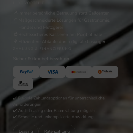
IHRE VORTEILE
Immer persönliche Betreuung statt Callcenter
Maßgeschneiderte Lösungen für Gastronomie,
Handel und Metzgerei
Rechtssicheres Kassieren am Point of Sale
Effizientere Abläufe durch digitale Lösungen
ZAHLUNG & FINANZIERUNG
Sicher & flexibel bezahlen
✔️ Flexible Zahlungsoptionen für unterschiedliche
Anforderungen
✔️ Auch Leasing oder Ratenzahlung möglich
✔️ Schnelle und unkomplizierte Abwicklung
Leasing
Ratenzahlung