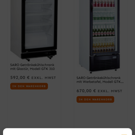
SARO Getränkekühlschrank
mit Glastür, Modell GTK 310
592,00
€
SARO Getränkekühlschrank
EXKL. MWST
mit Werbetafel, Modell GTK
382
IN DEN WARENKORB
670,00
€
EXKL. MWST
IN DEN WARENKORB