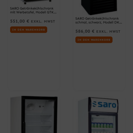
SARO Getränkekühlschrank
mit Werbetafel, Modell GTK
282 M
SARO Getränkekühlschrank
551,00
€
EXKL. MWST
schmal, schwarz, Modell DK
134 PRO ROUND
IN DEN WARENKORB
586,00
€
EXKL. MWST
IN DEN WARENKORB