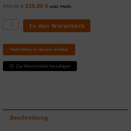
825,00
€
970,00
€
exkl. MwSt
Ursprünglicher
Aktueller
Preis
Preis
Elektroherd
war:
ist:
2
In den Warenkorb
970,00 €
825,00 €.
Kochfelder
Serie
600
Tischgerät
Mehr Infos zu diesem Artikel
Menge
Zur Wunschliste hinzufügen
Beschreibung