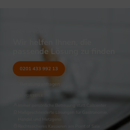
NOCH UNSICHER?
Wir helfen Ihnen, die
passende Lösung zu finden
0201 433 992 13
Beratung anfragen
IHRE VORTEILE
Immer persönliche Betreuung statt Callcenter
Maßgeschneiderte Lösungen für Gastronomie,
Handel und Metzgerei
Rechtssicheres Kassieren am Point of Sale