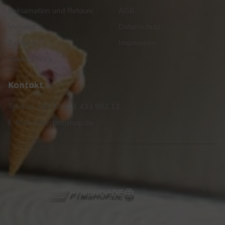
Reklamation und Retoure
AGB
Versand
Datenschutz
Zahlung
Impressum
Cookie Policy
Kontakt
Telefon: +49 (0) 201 433 992 13
E-Mail: info@ptmshop.de