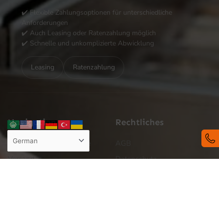
✔️ Flexible Zahlungsoptionen für unterschiedliche
Anforderungen
✔️ Auch Leasing oder Ratenzahlung möglich
✔️ Schnelle und unkomplizierte Abwicklung
Leasing
Ratenzahlung
Navigation
Rechtliches
Reklamation und Retoure
AGB
Versand
Datenschutz
Zahlung
Impressum
Cookie Policy
Kontakt