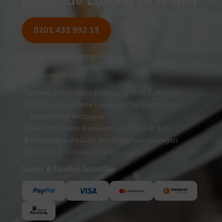
passende Lösung zu finden
0201 433 992 13
Beratung anfragen
IHRE VORTEILE
Immer persönliche Betreuung statt Callcenter
Maßgeschneiderte Lösungen für Gastronomie,
Handel und Metzgerei
Rechtssicheres Kassieren am Point of Sale
Effizientere Abläufe durch digitale Lösungen
ZAHLUNG & FINANZIERUNG
Sicher & flexibel bezahlen