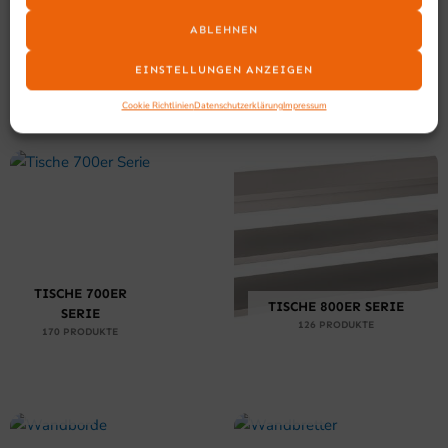
SPÜLTISCHE /
ABLEHNEN
TISCHE 600ER SERIE
SPÜLSCHRÄNKE
130 PRODUKTE
126 PRODUKTE
EINSTELLUNGEN ANZEIGEN
Cookie Richtlinien
Datenschutzerklärung
Impressum
TISCHE 700ER
TISCHE 800ER SERIE
SERIE
126 PRODUKTE
170 PRODUKTE
WANDBORDE
WANDBRETTER
127
PRODUKTE
22 PRODUKTE