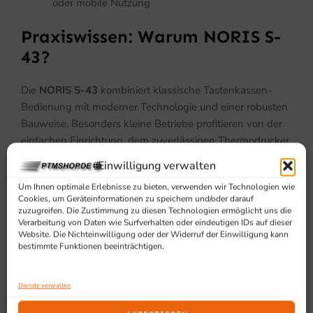
oder mobile Nutzung
Praxiswissen: Warum NORIS S-
43?
Die
NORIS S-43
kombiniert klassische Tastenkassen-
Bedienung mit moderner Technologie und einer robusten
Bauweise. Besonders kleine Betriebe profitieren von der
einfachen Einrichtung, dem zuverlässigen Thermodrucker
und der direkten Einbindung ins Netzwerk per WLAN
Einwilligung verwalten
oder LAN. Dank der integrierten Kassenschublade ist das
Um Ihnen optimale Erlebnisse zu bieten, verwenden wir Technologien wie
System sofort einsatzbereit – kein separates Zubehör
Cookies, um Geräteinformationen zu speichern und/oder darauf
erforderlich.
zuzugreifen. Die Zustimmung zu diesen Technologien ermöglicht uns die
Verarbeitung von Daten wie Surfverhalten oder eindeutigen IDs auf dieser
Website. Die Nichteinwilligung oder der Widerruf der Einwilligung kann
Einsatzbereiche
bestimmte Funktionen beeinträchtigen.
Kleine Restaurants und Cafés
Dienste verwalten
Imbissstände und Food-Trucks