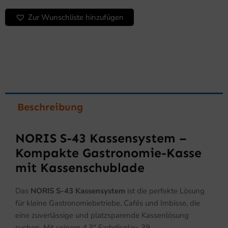
Kompakte
Zur Wunschliste hinzufügen
Gastronomie-
Kasse
Menge
Beschreibung
NORIS S-43 Kassensystem –
Kompakte Gastronomie-Kasse
mit Kassenschublade
Das
NORIS S-43 Kassensystem
ist die perfekte Lösung
für kleine Gastronomiebetriebe, Cafés und Imbisse, die
eine zuverlässige und platzsparende Kassenlösung
suchen. Mit seinem 4,3″ Farbdisplay, 39