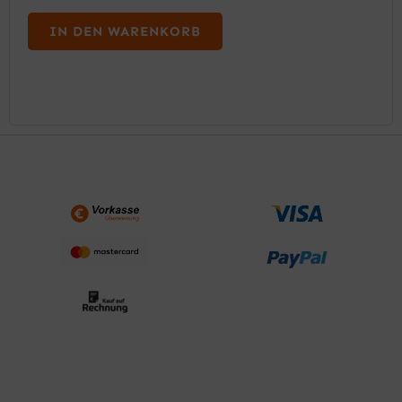
R
K
S
T
IN DEN WARENKORB
P
U
R
E
Ü
L
N
L
G
E
L
R
I
P
C
R
H
E
E
I
R
S
P
I
R
S
E
T
I
:
S
1
W
.
A
0
R
2
:
5
1
,
.
0
5
0