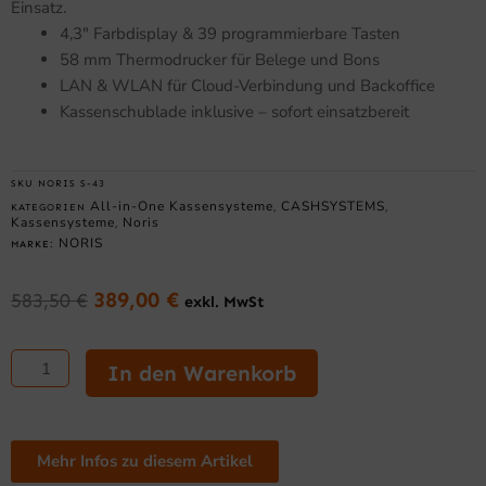
Einsatz.
4,3″ Farbdisplay & 39 programmierbare Tasten
58 mm Thermodrucker für Belege und Bons
LAN & WLAN für Cloud-Verbindung und Backoffice
Kassenschublade inklusive – sofort einsatzbereit
SKU
NORIS S-43
All-in-One Kassensysteme
CASHSYSTEMS
KATEGORIEN
,
,
Kassensysteme
Noris
,
NORIS
MARKE:
389,00
€
583,50
€
exkl. MwSt
Ursprünglicher
Aktueller
Preis
Preis
NORIS
war:
ist:
S-
In den Warenkorb
583,50 €
389,00 €.
43
Kassensystem
4,3"
Display
Mehr Infos zu diesem Artikel
-