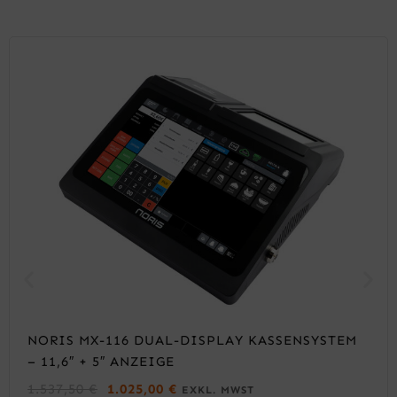
NORIS MX-116 DUAL-DISPLAY KASSENSYSTEM
– 11,6″ + 5″ ANZEIGE
U
A
1.537,50
€
1.025,00
€
EXKL. MWST