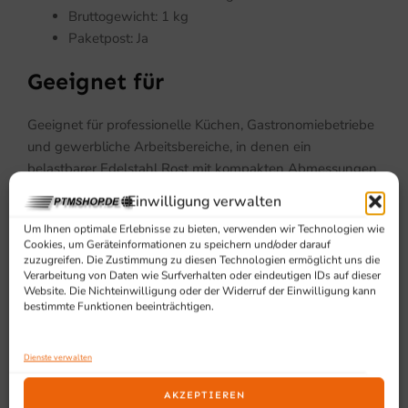
Bruttogewicht: 1 kg
Paketpost: Ja
Geeignet für
Geeignet für professionelle Küchen, Gastronomiebetriebe
und gewerbliche Arbeitsbereiche, in denen ein
belastbarer Edelstahl Rost mit kompakten Abmessungen
benötigt wird.
Einwilligung verwalten
Um Ihnen optimale Erlebnisse zu bieten, verwenden wir Technologien wie
Cookies, um Geräteinformationen zu speichern und/oder darauf
zuzugreifen. Die Zustimmung zu diesen Technologien ermöglicht uns die
Verarbeitung von Daten wie Surfverhalten oder eindeutigen IDs auf dieser
Website. Die Nichteinwilligung oder der Widerruf der Einwilligung kann
bestimmte Funktionen beeinträchtigen.
SCHON GESEHEN?
Dienste verwalten
Ähnliche Produkte
AKZEPTIEREN