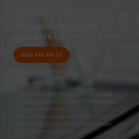
NOCH UNSICHER?
Wir helfen Ihnen, die
passende Lösung zu finden
0201 433 992 13
Beratung anfragen
IHRE VORTEILE
Immer persönliche Betreuung statt Callcenter
Maßgeschneiderte Lösungen für Gastronomie,
Handel und Metzgerei
Rechtssicheres Kassieren am Point of Sale
Effizientere Abläufe durch digitale Lösungen
ZAHLUNG & FINANZIERUNG