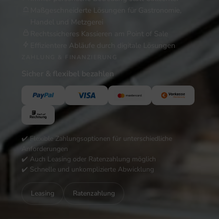
Maßgeschneiderte Lösungen für Gastronomie,
Handel und Metzgerei
Rechtssicheres Kassieren am Point of Sale
Effizientere Abläufe durch digitale Lösungen
ZAHLUNG & FINANZIERUNG
Sicher & flexibel bezahlen
✔️ Flexible Zahlungsoptionen für unterschiedliche
Anforderungen
✔️ Auch Leasing oder Ratenzahlung möglich
✔️ Schnelle und unkomplizierte Abwicklung
Leasing
Ratenzahlung