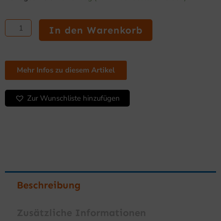
links/rechts
35,00 €
28,75 €.
schwarz
für
In den Warenkorb
7455.1918
Menge
Mehr Infos zu diesem Artikel
Zur Wunschliste hinzufügen
Beschreibung
Zusätzliche Informationen