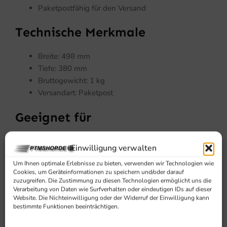
Paketpostfähig für den Versand
Technische Merkmale
Breite: 498 mm
Tiefe: 380 mm
Bruttogewicht: 1 kg
Versandart: Paketpost
Geeignet für
Geeignet für Betreiber, die ein Ersatzteil für 7455.1918
Einwilligung verwalten
benötigen und Wert auf einen schnellen Austausch im
Um Ihnen optimale Erlebnisse zu bieten, verwenden wir Technologien wie
Bereich Gastronomie, Gewerbe oder professionelle
Cookies, um Geräteinformationen zu speichern und/oder darauf
Küchentechnik legen.
zuzugreifen. Die Zustimmung zu diesen Technologien ermöglicht uns die
Verarbeitung von Daten wie Surfverhalten oder eindeutigen IDs auf dieser
Website. Die Nichteinwilligung oder der Widerruf der Einwilligung kann
bestimmte Funktionen beeinträchtigen.