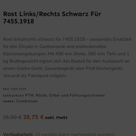
Rost Links/rechts Schwarz Für
7455.1918
Rost links/rechts schwarz für 7455.1918 – passendes Ersatzteil
für den Einsatz in Gastronomie und professionellen
Küchenumgebungen. Mit 498 mm Breite, 380 mm Tiefe und 1
kg Bruttogewicht eignet sich das Bauteil für den Austausch an
einem Gastro Gerät, Gewerbegerät oder Profi Küchengerät.
Versand als Paketpost möglich.
SKU
7455.2375
PTM
Röste, Gitter und Führungsschienen
KATEGORIEN
,
Combisteel
MARKE:
28,75
€
35,00
€
exkl. MwSt
Ursprünglicher
Aktueller
Preis
Preis
Rost
war:
ist:
Verfügbarkeit:
15 vorrätig (kann nachbestellt werden)