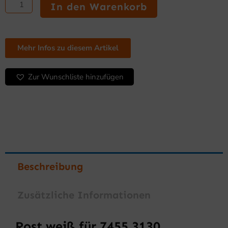
In den Warenkorb
Menge
Mehr Infos zu diesem Artikel
Zur Wunschliste hinzufügen
Beschreibung
Zusätzliche Informationen
Rost weiß für 7455.3130