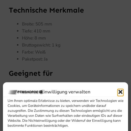
Technische Merkmale
Breite: 505 mm
Tiefe: 410 mm
Höhe: 8 mm
Bruttogewicht: 1 kg
Farbe: Weiß
Paketpost: Ja
Geeignet für
Dieses Zubehör eignet sich für den Einsatz in der
Einwilligung verwalten
Gastronomie, in gewerblichen Küchen und überall dort,
wo ein robustes und passgenaues Bauteil für ein Gastro
Um Ihnen optimale Erlebnisse zu bieten, verwenden wir Technologien wie
Cookies, um Geräteinformationen zu speichern und/oder darauf
Gerät, Gewerbegerät oder Profi Küchengerät benötigt
zuzugreifen. Die Zustimmung zu diesen Technologien ermöglicht uns die
wird.
Verarbeitung von Daten wie Surfverhalten oder eindeutigen IDs auf dieser
Website. Die Nichteinwilligung oder der Widerruf der Einwilligung kann
bestimmte Funktionen beeinträchtigen.