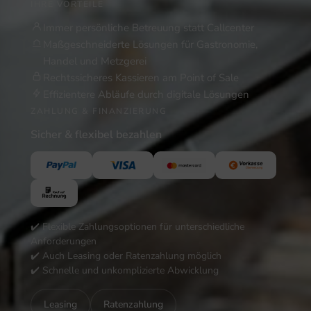
IHRE VORTEILE
Immer persönliche Betreuung statt Callcenter
Maßgeschneiderte Lösungen für Gastronomie,
Handel und Metzgerei
Rechtssicheres Kassieren am Point of Sale
Effizientere Abläufe durch digitale Lösungen
ZAHLUNG & FINANZIERUNG
Sicher & flexibel bezahlen
✔️ Flexible Zahlungsoptionen für unterschiedliche
Anforderungen
✔️ Auch Leasing oder Ratenzahlung möglich
✔️ Schnelle und unkomplizierte Abwicklung
Leasing
Ratenzahlung