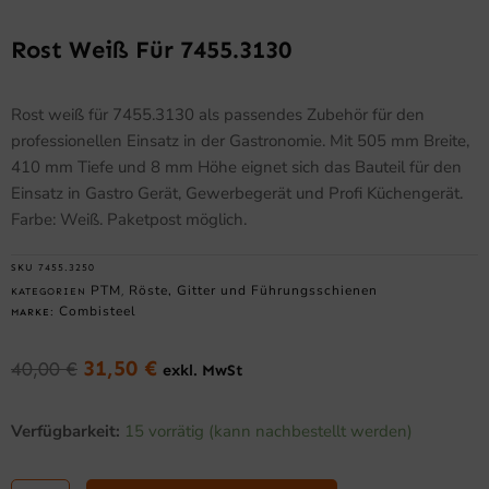
Rost Weiß Für 7455.3130
Rost weiß für 7455.3130 als passendes Zubehör für den
professionellen Einsatz in der Gastronomie. Mit 505 mm Breite,
410 mm Tiefe und 8 mm Höhe eignet sich das Bauteil für den
Einsatz in Gastro Gerät, Gewerbegerät und Profi Küchengerät.
Farbe: Weiß. Paketpost möglich.
SKU
7455.3250
PTM
Röste, Gitter und Führungsschienen
KATEGORIEN
,
Combisteel
MARKE:
31,50
€
40,00
€
exkl. MwSt
Ursprünglicher
Aktueller
Preis
Preis
Rost
war:
ist:
Verfügbarkeit:
15 vorrätig (kann nachbestellt werden)
weiß
40,00 €
31,50 €.
für
7455.3130