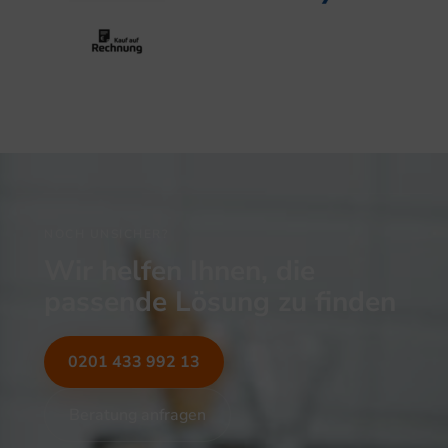
NOCH UNSICHER?
Wir helfen Ihnen, die
passende Lösung zu finden
0201 433 992 13
Beratung anfragen