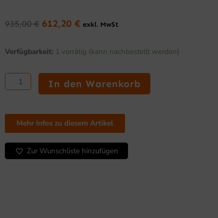
612,20
€
935,00
€
exkl. MwSt
Ursprünglicher
Aktueller
Preis
Preis
Edelstahl
war:
ist:
Verfügbarkeit:
1 vorrätig (kann nachbestellt werden)
Arbeitstisch
935,00 €
612,20 €.
600
mit
In den Warenkorb
Schiebetüren
1200
Menge
Mehr Infos zu diesem Artikel
Zur Wunschliste hinzufügen