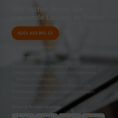
Wir helfen Ihnen, die
passende Lösung zu finden
0201 433 992 13
Beratung anfragen
IHRE VORTEILE
Immer persönliche Betreuung statt Callcenter
Maßgeschneiderte Lösungen für Gastronomie,
Handel und Metzgerei
Rechtssicheres Kassieren am Point of Sale
Effizientere Abläufe durch digitale Lösungen
ZAHLUNG & FINANZIERUNG
Sicher & flexibel bezahlen