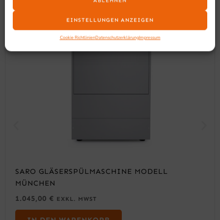
ABLEHNEN
EINSTELLUNGEN ANZEIGEN
Cookie Richtlinien
Datenschutzerklärung
Impressum
SARO GLÄSERSPÜLMASCHINE MODELL
MÜNCHEN
1.045,00
€
EXKL. MWST
IN DEN WARENKORB