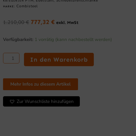
PTM
Edelstahl
Schiebetürenschränke
KATEGORIEN
,
,
Combisteel
MARKE:
777,32
€
1.210,00
€
exkl. MwSt
Ursprünglicher
Aktueller
Preis
Preis
Edelstahl
war:
ist:
Verfügbarkeit:
1 vorrätig (kann nachbestellt werden)
Arbeitstisch
1.210,00 €
777,32 €.
2000
x
In den Warenkorb
600
mm
mit
Schiebetüren
Mehr Infos zu diesem Artikel
Menge
Zur Wunschliste hinzufügen