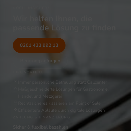
NOCH UNSICHER?
Wir helfen Ihnen, die
passende Lösung zu finden
0201 433 992 13
Beratung anfragen
IHRE VORTEILE
Immer persönliche Betreuung statt Callcenter
Maßgeschneiderte Lösungen für Gastronomie,
Handel und Metzgerei
Rechtssicheres Kassieren am Point of Sale
Effizientere Abläufe durch digitale Lösungen
ZAHLUNG & FINANZIERUNG
Sicher & flexibel bezahlen