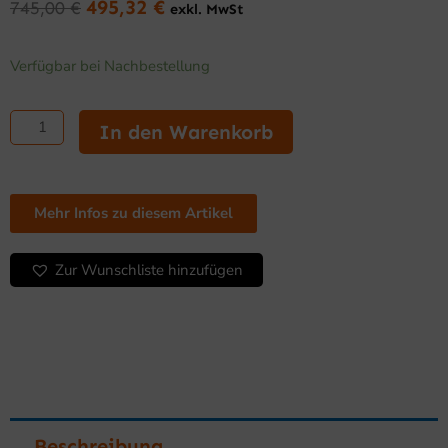
495,32
€
745,00
€
exkl. MwSt
Ursprünglicher
Aktueller
Preis
Preis
Edelstahl
war:
ist:
Verfügbar bei Nachbestellung
Arbeitstisch
745,00 €
495,32 €.
700
mit
In den Warenkorb
Grundboden
1900
Menge
Mehr Infos zu diesem Artikel
Zur Wunschliste hinzufügen
Beschreibung