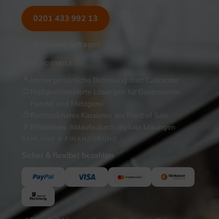
0201 433 992 13
Beratung anfragen
IHRE VORTEILE
Immer persönliche Betreuung statt Callcenter
Maßgeschneiderte Lösungen für Gastronomie,
Handel und Metzgerei
Rechtssicheres Kassieren am Point of Sale
Effizientere Abläufe durch digitale Lösungen
ZAHLUNG & FINANZIERUNG
Sicher & flexibel bezahlen