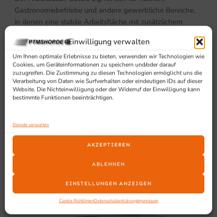
Gastronomiebetriebe und andere gewerbliche Bereiche,
in denen eine stabile Arbeitsfläche mit zusätzlichem
Bodenbrett benötigt wird.
Einwilligung verwalten
Um Ihnen optimale Erlebnisse zu bieten, verwenden wir Technologien wie
Cookies, um Geräteinformationen zu speichern und/oder darauf
zuzugreifen. Die Zustimmung zu diesen Technologien ermöglicht uns die
Verarbeitung von Daten wie Surfverhalten oder eindeutigen IDs auf dieser
Website. Die Nichteinwilligung oder der Widerruf der Einwilligung kann
bestimmte Funktionen beeinträchtigen.
SCHON GESEHEN?
Dienste verwalten
Ähnliche Produkte
AKZEPTIEREN
ABLEHNEN
EINSTELLUNGEN ANZEIGEN
Cookie Richtlinien
Datenschutzerklärung
Impressum