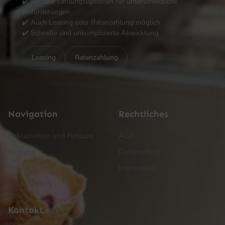
✔️ Flexible Zahlungsoptionen für unterschiedliche
Anforderungen
✔️ Auch Leasing oder Ratenzahlung möglich
✔️ Schnelle und unkomplizierte Abwicklung
Leasing
Ratenzahlung
Navigation
Rechtliches
Reklamation und Retoure
AGB
Versand
Datenschutz
Zahlung
Impressum
Cookie Policy
Kontakt