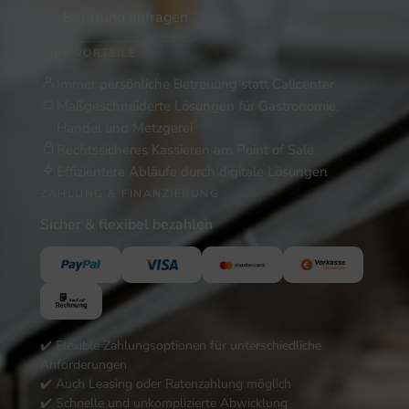
Beratung anfragen
IHRE VORTEILE
Immer persönliche Betreuung statt Callcenter
Maßgeschneiderte Lösungen für Gastronomie,
Handel und Metzgerei
Rechtssicheres Kassieren am Point of Sale
Effizientere Abläufe durch digitale Lösungen
ZAHLUNG & FINANZIERUNG
Sicher & flexibel bezahlen
✔️ Flexible Zahlungsoptionen für unterschiedliche
Anforderungen
✔️ Auch Leasing oder Ratenzahlung möglich
✔️ Schnelle und unkomplizierte Abwicklung