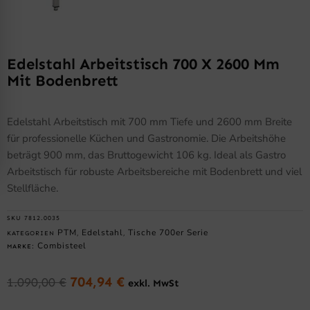
Edelstahl Arbeitstisch 700 X 2600 Mm
Mit Bodenbrett
Edelstahl Arbeitstisch mit 700 mm Tiefe und 2600 mm Breite
für professionelle Küchen und Gastronomie. Die Arbeitshöhe
beträgt 900 mm, das Bruttogewicht 106 kg. Ideal als Gastro
Arbeitstisch für robuste Arbeitsbereiche mit Bodenbrett und viel
Stellfläche.
SKU
7812.0035
PTM
Edelstahl
Tische 700er Serie
KATEGORIEN
,
,
Combisteel
MARKE:
704,94
€
1.090,00
€
exkl. MwSt
Ursprünglicher
Aktueller
Preis
Preis