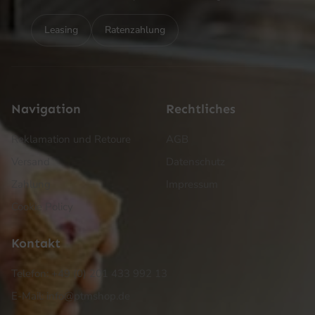
Leasing
Ratenzahlung
Navigation
Rechtliches
Reklamation und Retoure
AGB
Versand
Datenschutz
Zahlung
Impressum
Cookie Policy
Kontakt
Telefon: +49 (0) 201 433 992 13
E-Mail: info@ptmshop.de