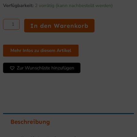
Edelstahl
war:
ist:
Verfügbarkeit:
2 vorrätig (kann nachbestellt werden)
Arbeitstisch
1.090,00 €
704,94 €.
700
x
In den Warenkorb
2600
mm
mit
Bodenbrett
Mehr Infos zu diesem Artikel
Menge
Zur Wunschliste hinzufügen
Beschreibung