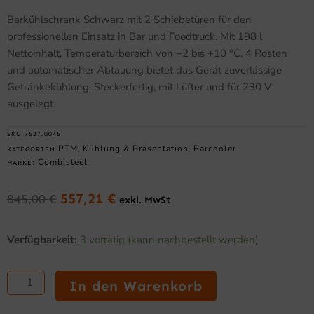
Barkühlschrank Schwarz mit 2 Schiebetüren für den
professionellen Einsatz in Bar und Foodtruck. Mit 198 l
Nettoinhalt, Temperaturbereich von +2 bis +10 °C, 4 Rosten
und automatischer Abtauung bietet das Gerät zuverlässige
Getränkekühlung. Steckerfertig, mit Lüfter und für 230 V
ausgelegt.
SKU
7527.0045
PTM
Kühlung & Präsentation
Barcooler
KATEGORIEN
,
,
Combisteel
MARKE:
557,21
€
845,00
€
exkl. MwSt
Ursprünglicher
Aktueller
Preis
Preis
Barkühlschrank
war:
ist:
Verfügbarkeit:
3 vorrätig (kann nachbestellt werden)
Schwarz
845,00 €
557,21 €.
mit
2
In den Warenkorb
Schiebetüren
Menge