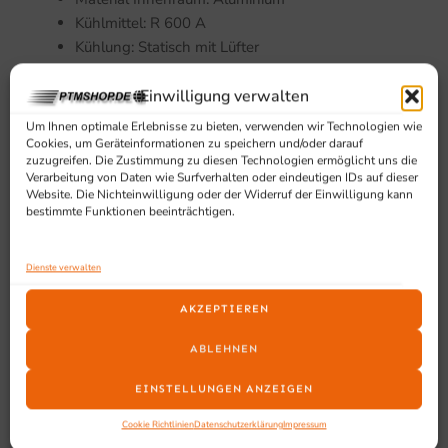
Kühlmittel: R 600 A
Kühlung: Statisch mit Lüfter
Abtauung: Automatisch
Anzahl der Türen: 2
Einwilligung verwalten
Abschließbar: Nein
Um Ihnen optimale Erlebnisse zu bieten, verwenden wir Technologien wie
Breite: 900 mm
Cookies, um Geräteinformationen zu speichern und/oder darauf
zuzugreifen. Die Zustimmung zu diesen Technologien ermöglicht uns die
Tiefe: 520 mm
Verarbeitung von Daten wie Surfverhalten oder eindeutigen IDs auf dieser
Höhe: 850 mm
Website. Die Nichteinwilligung oder der Widerruf der Einwilligung kann
bestimmte Funktionen beeinträchtigen.
Innenmaße BxTxH: 820x385x700 mm
Gewicht netto: 65 kg
Gewicht brutto: 75 kg
Dienste verwalten
Geeignet für
AKZEPTIEREN
ABLEHNEN
Geeignet für Bars, Foodtrucks und andere gewerbliche
Bereiche, in denen ein kompaktes Profi Küchengerät für
EINSTELLUNGEN ANZEIGEN
die Getränkekühlung benötigt wird.
Cookie Richtlinien
Datenschutzerklärung
Impressum