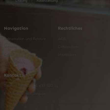
Leasing
Ratenzahlung
Navigation
Rechtliches
Reklamation und Retoure
AGB
Versand
Datenschutz
Zahlung
Impressum
Cookie Policy
Kontakt
Telefon: +49 (0) 201 433 992 13
E-Mail: info@ptmshop.de