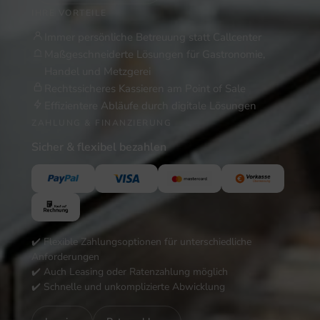
IHRE VORTEILE
Immer persönliche Betreuung statt Callcenter
Maßgeschneiderte Lösungen für Gastronomie,
Handel und Metzgerei
Rechtssicheres Kassieren am Point of Sale
Effizientere Abläufe durch digitale Lösungen
ZAHLUNG & FINANZIERUNG
Sicher & flexibel bezahlen
✔️ Flexible Zahlungsoptionen für unterschiedliche
Anforderungen
✔️ Auch Leasing oder Ratenzahlung möglich
✔️ Schnelle und unkomplizierte Abwicklung