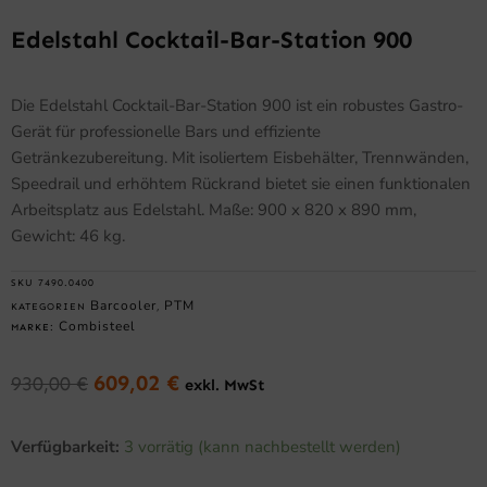
Edelstahl Cocktail-Bar-Station 900
Die Edelstahl Cocktail-Bar-Station 900 ist ein robustes Gastro-
Gerät für professionelle Bars und effiziente
Getränkezubereitung. Mit isoliertem Eisbehälter, Trennwänden,
Speedrail und erhöhtem Rückrand bietet sie einen funktionalen
Arbeitsplatz aus Edelstahl. Maße: 900 x 820 x 890 mm,
Gewicht: 46 kg.
SKU
7490.0400
Barcooler
PTM
KATEGORIEN
,
Combisteel
MARKE:
609,02
€
930,00
€
exkl. MwSt
Ursprünglicher
Aktueller
Preis
Preis
Edelstahl
war:
ist:
Verfügbarkeit:
3 vorrätig (kann nachbestellt werden)
Cocktail-
930,00 €
609,02 €.
Bar-