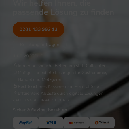
Wir helfen Ihnen, die
passende Lösung zu finden
0201 433 992 13
Beratung anfragen
IHRE VORTEILE
Immer persönliche Betreuung statt Callcenter
Maßgeschneiderte Lösungen für Gastronomie,
Handel und Metzgerei
Rechtssicheres Kassieren am Point of Sale
Effizientere Abläufe durch digitale Lösungen
ZAHLUNG & FINANZIERUNG
Sicher & flexibel bezahlen