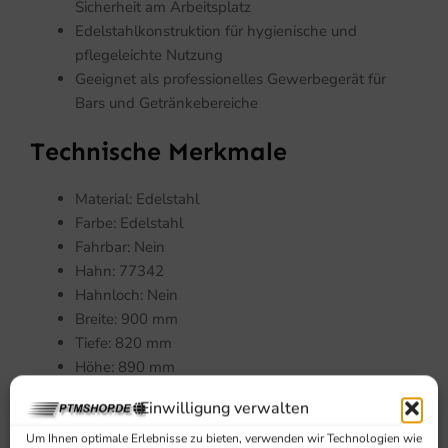
Sicherheit am Arbeitsplatz
Edelstahlkonstruktion für hygienische und
pflegeleichte Nutzung
Geeignet als professionelles Gewerbegerät für
Bars und Getränkebereiche
Technische Merkmale
Material: Edelstahl
Farbe: Edelstahl
Fahrbar: Nein
Hahn: 77342
Hahnloch: Nein
Breite: 900 mm
Tiefe: 820 mm
Höhe: 890 mm
Bruttogewicht: 46 kg
Einwilligung verwalten
Nettogewicht: 45 kg
Um Ihnen optimale Erlebnisse zu bieten, verwenden wir Technologien wie