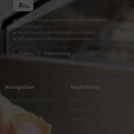
✔️ Flexible Zahlungsoptionen für unterschiedliche
Anforderungen
✔️ Auch Leasing oder Ratenzahlung möglich
✔️ Schnelle und unkomplizierte Abwicklung
Leasing
Ratenzahlung
Navigation
Rechtliches
Reklamation und Retoure
AGB
Versand
Datenschutz
Zahlung
Impressum
Cookie Policy