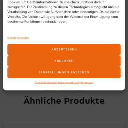
Cookies, um Geräteinformationen zu speichern und/oder darauf
Geeignet für
zuzugreifen. Die Zustimmung zu diesen Technologien ermöglicht uns die
Verarbeitung von Daten wie Surfverhalten oder eindeutigen IDs auf dieser
Website. Die Nichteinwilligung oder der Widerruf der Einwilligung kann
Diese Cocktail-Bar-Station eignet sich für professionelle
bestimmte Funktionen beeinträchtigen.
Bars, Gastronomiebetriebe und alle Arbeitsbereiche, in
denen ein zuverlässiges Profi Küchengerät für die
Getränkezubereitung benötigt wird.
Dienste verwalten
AKZEPTIEREN
ABLEHNEN
EINSTELLUNGEN ANZEIGEN
Cookie Richtlinien
Datenschutzerklärung
Impressum
SCHON GESEHEN?
Ähnliche Produkte