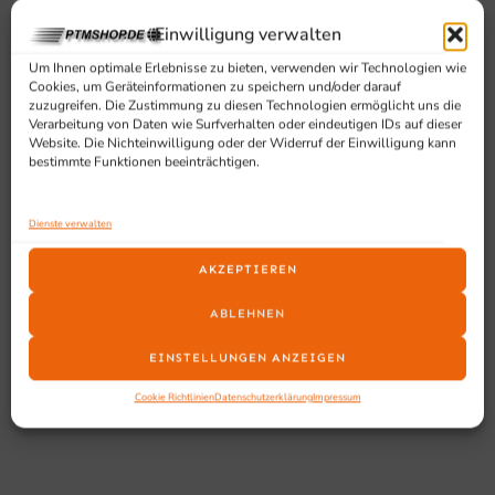
Höhe: 1990 mm
Einwilligung verwalten
Innenmaße BxTxH: 1250x580x1270 mm
Bruttogewicht: 227 kg
Um Ihnen optimale Erlebnisse zu bieten, verwenden wir Technologien wie
Cookies, um Geräteinformationen zu speichern und/oder darauf
Anzahl der Türen: 2
zuzugreifen. Die Zustimmung zu diesen Technologien ermöglicht uns die
Anzahl Roste: 10x 609×432
Verarbeitung von Daten wie Surfverhalten oder eindeutigen IDs auf dieser
Website. Die Nichteinwilligung oder der Widerruf der Einwilligung kann
bestimmte Funktionen beeinträchtigen.
Geeignet für
Geeignet für Gastronomie, Lebensmittelhandel und
Dienste verwalten
Betriebe, die ein zuverlässiges Tiefkühlgerät mit
AKZEPTIEREN
Glastüren, großem Nutzinhalt und klarer Warenübersicht
benötigen.
ABLEHNEN
EINSTELLUNGEN ANZEIGEN
Cookie Richtlinien
Datenschutzerklärung
Impressum