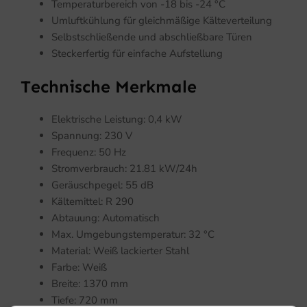
Temperaturbereich von -18 bis -24 °C
Umluftkühlung für gleichmäßige Kälteverteilung
Selbstschließende und abschließbare Türen
Steckerfertig für einfache Aufstellung
Technische Merkmale
Elektrische Leistung: 0,4 kW
Spannung: 230 V
Frequenz: 50 Hz
Stromverbrauch: 21.81 kW/24h
Geräuschpegel: 55 dB
Kältemittel: R 290
Abtauung: Automatisch
Max. Umgebungstemperatur: 32 °C
Material: Weiß lackierter Stahl
Farbe: Weiß
Breite: 1370 mm
Tiefe: 720 mm