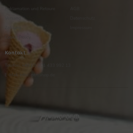
Reklamation und Retoure
AGB
Versand
Datenschutz
Zahlung
Impressum
Cookie Policy
Kontakt
Telefon: +49 (0) 201 433 992 13
E-Mail: info@ptmshop.de