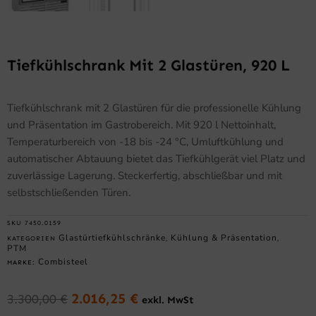
Tiefkühlschrank Mit 2 Glastüren, 920 L
Tiefkühlschrank mit 2 Glastüren für die professionelle Kühlung
und Präsentation im Gastrobereich. Mit 920 l Nettoinhalt,
Temperaturbereich von -18 bis -24 °C, Umluftkühlung und
automatischer Abtauung bietet das Tiefkühlgerät viel Platz und
zuverlässige Lagerung. Steckerfertig, abschließbar und mit
selbstschließenden Türen.
SKU
7450.0159
Glastürtiefkühlschränke
Kühlung & Präsentation
KATEGORIEN
,
,
PTM
Combisteel
MARKE:
2.016,25
€
3.300,00
€
exkl. MwSt
Ursprünglicher
Aktueller