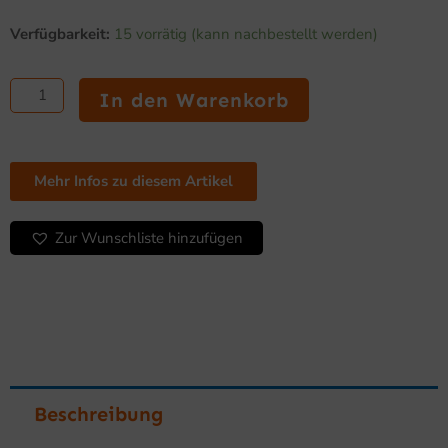
Preis
Preis
Tiefkühlschrank
war:
ist:
Verfügbarkeit:
15 vorrätig (kann nachbestellt werden)
mit
3.300,00 €
2.016,25 €.
2
Glastüren,
In den Warenkorb
920
l
Menge
Mehr Infos zu diesem Artikel
Zur Wunschliste hinzufügen
Beschreibung