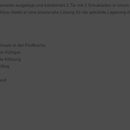
astronomie ausgelegt und kombiniert 1 Tür mit 2 Schubladen in eine
uss bietet er eine praxisnahe Lösung für die gekühlte Lagerung di
satz in der Profiküche
von Kühlgut
lle Kühlung
lltag
and