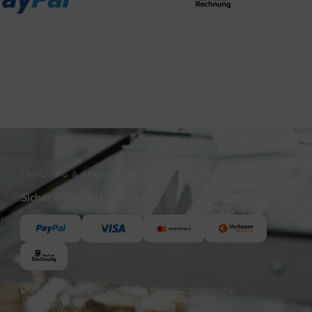
ZAHLUNG & FINANZIERUNG
Sicher & flexibel bezahlen
,
✔️ Flexible Zahlungsoptionen für unterschiedliche
Anforderungen