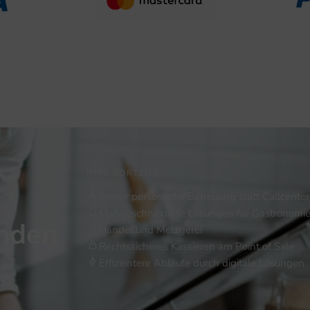
IHRE VORTEILE
Immer persönliche Betreuung statt Callcenter
Maßgeschneiderte Lösungen für Gastronomie
inden
Handel und Metzgerei
Rechtssicheres Kassieren am Point of Sale
Effizientere Abläufe durch digitale Lösungen