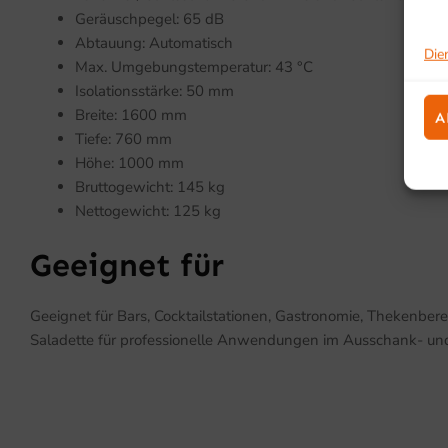
Geräuschpegel: 65 dB
Abtauung: Automatisch
Die
Max. Umgebungstemperatur: 43 °C
Isolationsstärke: 50 mm
Breite: 1600 mm
A
Tiefe: 760 mm
Höhe: 1000 mm
Bruttogewicht: 145 kg
Nettogewicht: 125 kg
Geeignet für
Geeignet für Bars, Cocktailstationen, Gastronomie, Thekenberei
Saladette für professionelle Anwendungen im Ausschank- un