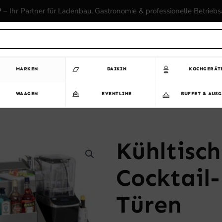
P
– Ihr Partner für Ladenbau, Gastronomie & professionelle Betrieb
MARKEN
DAIKIN
KOCHGERÄT
WAAGEN
EVENTLINE
BUFFET & AUS
Kühltisch
Cocktail-
Türen