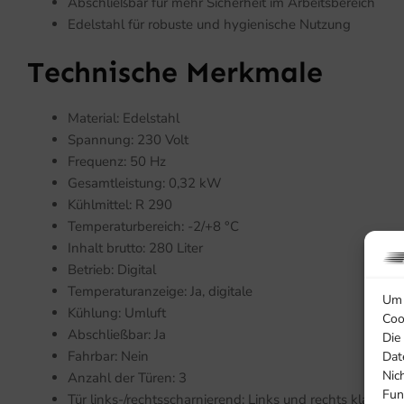
Abschließbar für mehr Sicherheit im Arbeitsbereich
Edelstahl für robuste und hygienische Nutzung
Technische Merkmale
Material: Edelstahl
Spannung: 230 Volt
Frequenz: 50 Hz
Gesamtleistung: 0,32 kW
Kühlmittel: R 290
Temperaturbereich: -2/+8 °C
Inhalt brutto: 280 Liter
Betrieb: Digital
Temperaturanzeige: Ja, digitale
Um 
Kühlung: Umluft
Coo
Abschließbar: Ja
Die
Fahrbar: Nein
Dat
Nic
Anzahl der Türen: 3
Fun
Tür links-/rechtsscharnierend: Links und rechts klappba