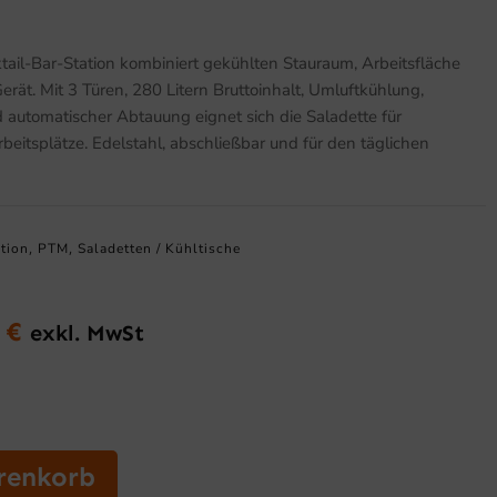
ktail-Bar-Station kombiniert gekühlten Stauraum, Arbeitsfläche
rät. Mit 3 Türen, 280 Litern Bruttoinhalt, Umluftkühlung,
 automatischer Abtauung eignet sich die Saladette für
beitsplätze. Edelstahl, abschließbar und für den täglichen
tion
PTM
Saladetten / Kühltische
,
,
8
€
exkl. MwSt
glicher
Aktueller
Preis
ist:
0 €
3.471,28 €.
renkorb