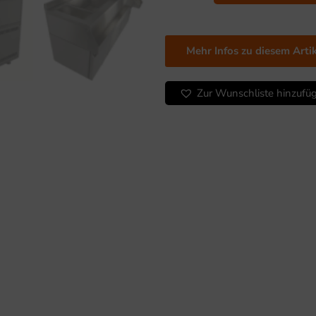
Station,
3
Türen
Mehr Infos zu diesem Arti
Menge
Zur Wunschliste hinzufü