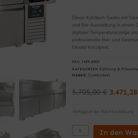
Dieser Kühltisch Gastro mit Coc
und Bar-Ausstattung in einem Ge
digitaler Temperaturanzeige und
professionelle Bar- und Gastroar
Einsatz konzipiert.
SKU
7489.6005
Kühlung & Präsenta
KATEGORIEN
Combisteel
MARKE:
5.705,00
€
3.471,2
Ursprün
Preis
Kühltisch
Verfügbar bei Nachbestellung
war:
Gastro
5.705,0
mit
Cocktail-
In den Wa
Bar-