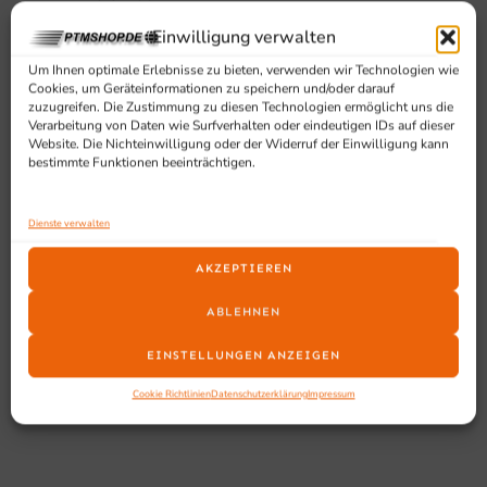
Höhe: 860 mm
Einwilligung verwalten
Gewicht netto: 134 kg
Um Ihnen optimale Erlebnisse zu bieten, verwenden wir Technologien wie
Gewicht brutto: 151 kg
Cookies, um Geräteinformationen zu speichern und/oder darauf
Max. Umgebungstemperatur: 40 °C
zuzugreifen. Die Zustimmung zu diesen Technologien ermöglicht uns die
Isolationsdicke: 60 mm
Verarbeitung von Daten wie Surfverhalten oder eindeutigen IDs auf dieser
Website. Die Nichteinwilligung oder der Widerruf der Einwilligung kann
bestimmte Funktionen beeinträchtigen.
Geeignet für
Dienste verwalten
Geeignet für Gastronomie, Großküchen, Catering und alle
Betriebe, die einen zuverlässigen Saladette- oder
AKZEPTIEREN
Kühltisch für GN-Behälter und strukturierte Kühlung
benötigen.
ABLEHNEN
EINSTELLUNGEN ANZEIGEN
Cookie Richtlinien
Datenschutzerklärung
Impressum