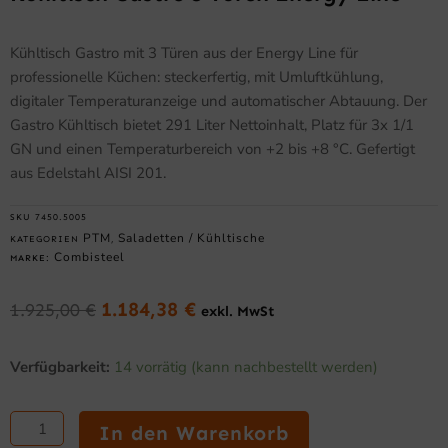
Kühltisch Gastro mit 3 Türen aus der Energy Line für
professionelle Küchen: steckerfertig, mit Umluftkühlung,
digitaler Temperaturanzeige und automatischer Abtauung. Der
Gastro Kühltisch bietet 291 Liter Nettoinhalt, Platz für 3x 1/1
GN und einen Temperaturbereich von +2 bis +8 °C. Gefertigt
aus Edelstahl AISI 201.
SKU
7450.5005
PTM
Saladetten / Kühltische
KATEGORIEN
,
Combisteel
MARKE:
1.184,38
€
1.925,00
€
exkl. MwSt
Ursprünglicher
Aktueller
Preis
Preis
Kühltisch
war:
ist:
Verfügbarkeit:
14 vorrätig (kann nachbestellt werden)
Gastro
1.925,00 €
1.184,38 €.
3
Türen
In den Warenkorb
Energy