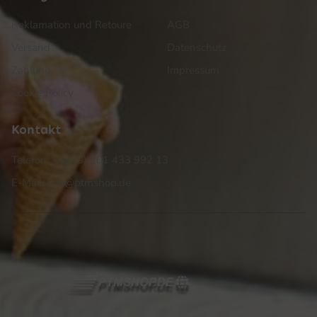
Reklamation und Retoure
AGB
Versand
Datenschutz
Zahlung
Impressum
Cookie Policy
Kontakt
Telefon: +49 (0) 201 433 992 13
E-Mail: info@ptmshop.de