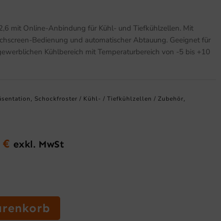
6 mit Online-Anbindung für Kühl- und Tiefkühlzellen. Mit
hscreen-Bedienung und automatischer Abtauung. Geeignet für
 gewerblichen Kühlbereich mit Temperaturbereich von -5 bis +10
äsentation
Schockfroster / Kühl- / Tiefkühlzellen / Zubehör
,
,
8
€
exkl. MwSt
glicher
Aktueller
Preis
ist:
0 €
1.995,08 €.
arenkorb