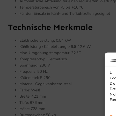
Automatische Abtauung für einen reduzierten Wartun
Temperaturbereich von -5 bis +10 °C
Für den Einsatz in Kühl- und Tiefkühlzellen geeignet
Technische Merkmale
Elektrische Leistung: 0,54 kW
Kühlleistung / Kälteleistung: >6,6-12,6 W
Max. Umgebungstemperatur: 32 °C
Kompressortyp: Hermetisch
Spannung: 230 V
Frequenz: 50 Hz
Um 
Kältemittel: R 290
Coo
Die
Material: Gegalvaniseerd staal
Dat
Farbe: Weiß
Nic
Breite: 421 mm
Fun
Tiefe: 876 mm
Höhe: 728 mm
Bruttogewicht: 58 kg