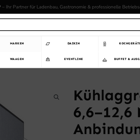
P
– Ihr Partner für Ladenbau, Gastronomie & professionelle Betrieb
MARKEN
DAIKIN
KOCHGERÄT
WAAGEN
EVENTLINE
BUFFET & AUS
Kühlaggr
6,6–12,6 
Anbindu