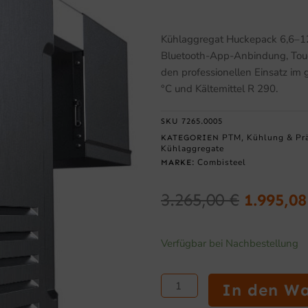
Kühlaggregat Huckepack 6,6–12,
Bluetooth-App-Anbindung, Touc
den professionellen Einsatz im
°C und Kältemittel R 290.
SKU
7265.0005
PTM
Kühlung & Pr
KATEGORIEN
,
Kühlaggregate
Combisteel
MARKE:
3.265,00
€
1.995,0
Ursprün
Preis
Kühlaggregat
Verfügbar bei Nachbestellung
war:
Huckepack
3.265,0
6,6–
12,6
In den W
mit