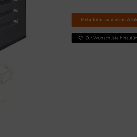
Online-
Anbindung
Menge
Mehr Infos zu diesem Arti
Zur Wunschliste hinzufü