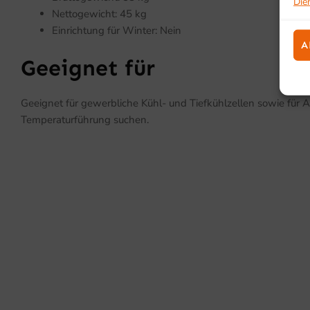
Die
Nettogewicht: 45 kg
Einrichtung für Winter: Nein
A
Geeignet für
Geeignet für gewerbliche Kühl- und Tiefkühlzellen sowie für 
Temperaturführung suchen.