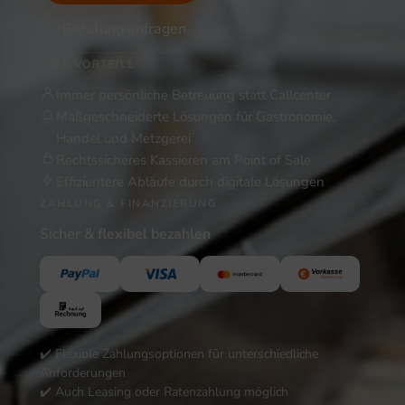
Beratung anfragen
IHRE VORTEILE
Immer persönliche Betreuung statt Callcenter
Maßgeschneiderte Lösungen für Gastronomie,
Handel und Metzgerei
Rechtssicheres Kassieren am Point of Sale
Effizientere Abläufe durch digitale Lösungen
ZAHLUNG & FINANZIERUNG
Sicher & flexibel bezahlen
✔️ Flexible Zahlungsoptionen für unterschiedliche
Anforderungen
✔️ Auch Leasing oder Ratenzahlung möglich