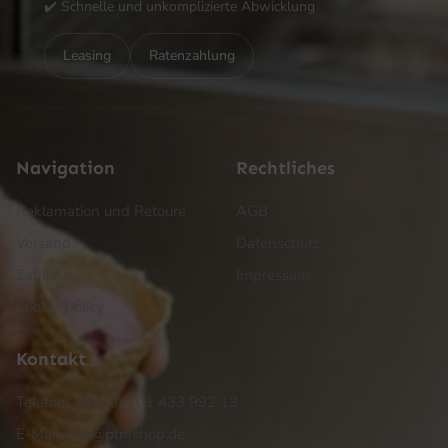
✔️ Schnelle und unkomplizierte Abwicklung
Leasing
Ratenzahlung
Navigation
Rechtliches
Reklamation und Retoure
AGB
Versand
Datenschutz
Zahlung
Impressum
Cookie Policy
Kontakt
Telefon: +49 (0) 201 433 992 13
E-Mail: info@ptmshop.de