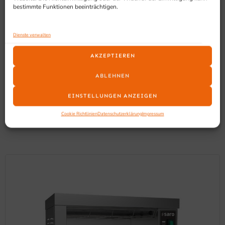
Gastro Kühltisch mit viel Stauraum benötigen.
bestimmte Funktionen beeinträchtigen.
Dienste verwalten
AKZEPTIEREN
ABLEHNEN
SCHON GESEHEN?
EINSTELLUNGEN ANZEIGEN
Ähnliche Produkte
Cookie Richtlinien
Datenschutzerklärung
Impressum