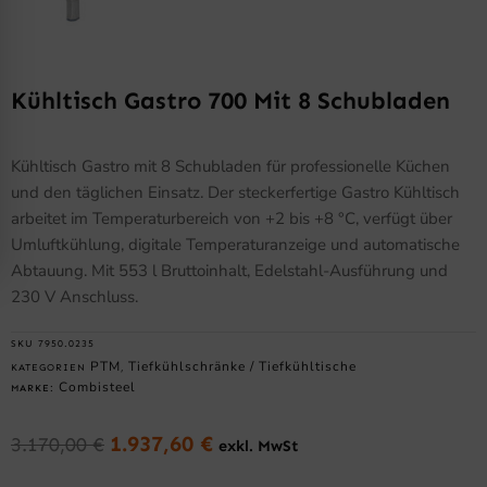
Kühltisch Gastro 700 Mit 8 Schubladen
Kühltisch Gastro mit 8 Schubladen für professionelle Küchen
und den täglichen Einsatz. Der steckerfertige Gastro Kühltisch
arbeitet im Temperaturbereich von +2 bis +8 °C, verfügt über
Umluftkühlung, digitale Temperaturanzeige und automatische
Abtauung. Mit 553 l Bruttoinhalt, Edelstahl-Ausführung und
230 V Anschluss.
SKU
7950.0235
PTM
Tiefkühlschränke / Tiefkühltische
KATEGORIEN
,
Combisteel
MARKE:
1.937,60
€
3.170,00
€
exkl. MwSt
Ursprünglicher
Aktueller
Preis
Preis