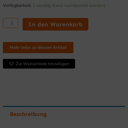
Kühltisch
war:
ist:
Verfügbarkeit:
2 vorrätig (kann nachbestellt werden)
Gastro
3.170,00 €
1.937,60 €.
700
mit
In den Warenkorb
8
Schubladen
Menge
Mehr Infos zu diesem Artikel
Zur Wunschliste hinzufügen
Beschreibung