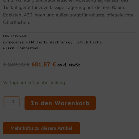
Tiefkühlgerät für zuverlässige Lagerung auf kleinem Raum.
Edelstahl 430 innen und außen sorgt für robuste, pflegeleichte
Oberflächen.
SKU
7450.0538
PTM
Tiefkühlschränke / Tiefkühltische
KATEGORIEN
,
Combisteel
MARKE:
681,87
€
1.049,00
€
exkl. MwSt
Ursprünglicher
Aktueller
Preis
Preis
Tiefkühlschrank
war:
ist:
Verfügbar bei Nachbestellung
RFS
1.049,00 €
681,87 €.
1
Tür,
In den Warenkorb
101
l,
Tischgerät
Menge
Mehr Infos zu diesem Artikel