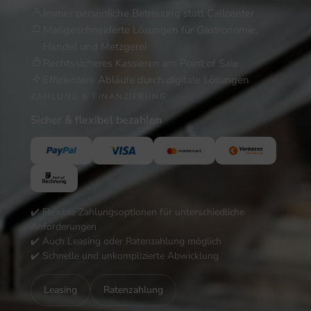
Immer persönliche Betreuung statt Callcenter
Maßgeschneiderte Lösungen für Gastronomie,
Handel und Metzgerei
Rechtssicheres Kassieren am Point of Sale
Effizientere Abläufe durch digitale Lösungen
ZAHLUNG & FINANZIERUNG
Sicher & flexibel bezahlen
✔️ Flexible Zahlungsoptionen für unterschiedliche
Anforderungen
✔️ Auch Leasing oder Ratenzahlung möglich
✔️ Schnelle und unkomplizierte Abwicklung
Leasing
Ratenzahlung