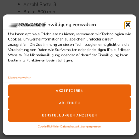
Anzahl Roste: 3
Breite: 600 mm
Tiefe: 605 mm
Einwilligung verwalten
Höhe: 810 mm
Gewicht netto: 45 kg
Um Ihnen optimale Erlebnisse zu bieten, verwenden wir Technologien wie
Cookies, um Geräteinformationen zu speichern und/oder darauf
Gewicht brutto: 50 kg
zuzugreifen. Die Zustimmung zu diesen Technologien ermöglicht uns die
Türanschlag: rechts
Verarbeitung von Daten wie Surfverhalten oder eindeutigen IDs auf dieser
Website. Die Nichteinwilligung oder der Widerruf der Einwilligung kann
Anzahl der Türen: 1
bestimmte Funktionen beeinträchtigen.
Fahrbar: Nein
Geeignet für
Dienste verwalten
AKZEPTIEREN
Geeignet für Gastronomie, Küche, Thekenbereich und
andere professionelle Anwendungen, bei denen ein
ABLEHNEN
kompakter Gefrierschrank Gastro mit zuverlässiger
Tiefkühlleistung und geringer Stellfläche gefragt ist.
EINSTELLUNGEN ANZEIGEN
Cookie Richtlinien
Datenschutzerklärung
Impressum