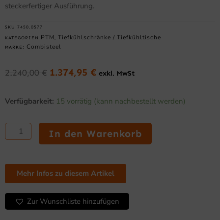
steckerfertiger Ausführung.
SKU
7450.0577
PTM
Tiefkühlschränke / Tiefkühltische
KATEGORIEN
,
Combisteel
MARKE:
1.374,95
€
2.240,00
€
exkl. MwSt
Ursprünglicher
Aktueller
Preis
Preis
Tiefkühlschrank
war:
ist:
Verfügbarkeit:
15 vorrätig (kann nachbestellt werden)
Weiß,
2.240,00 €
1.374,95 €.
2
Türen,
In den Warenkorb
744
l
Menge
Mehr Infos zu diesem Artikel
Zur Wunschliste hinzufügen