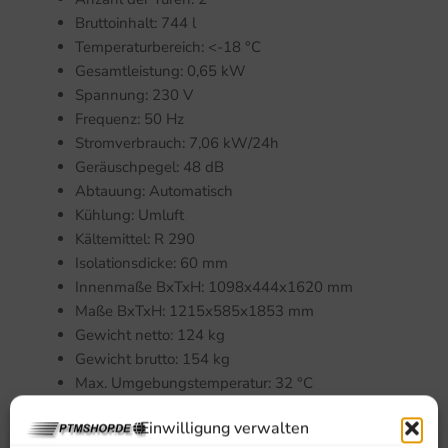
Bruttoinhalt: 744 l
Temperaturbereich: <-18 °C
Gesamtleistung: 0,65 kW
Spannung: 230 V
Frequenz: 50 Hz
Stromverbrauch: 7,06 kW/24h
Geräuschpegel: 48 dB
Abtauung: Automatisch
Kühlung: Umluft
Kältemittel: R 290
Isolationsdicke: 60 mm
Innenmaße BxTxH: 1098x444x1620 mm
Maße BxTxH: 1215x585x1853 mm
Gewicht netto: 124 kg
Gewicht brutto: 154 kg
Max. Umgebungstemperatur: 32 °C
Tür links- / rechtsscharnierend: Links und rechts
Einwilligung verwalten
klappbar