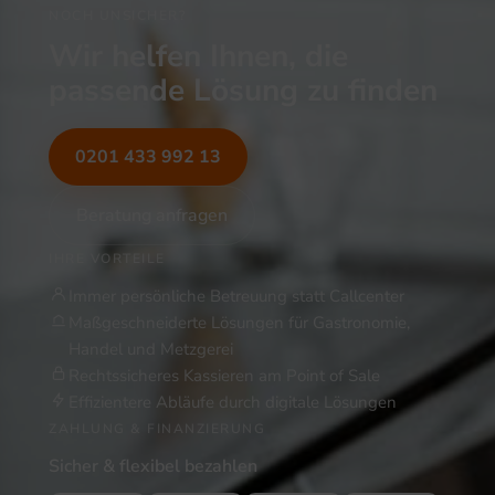
NOCH UNSICHER?
Wir helfen Ihnen, die
passende Lösung zu finden
0201 433 992 13
Beratung anfragen
IHRE VORTEILE
Immer persönliche Betreuung statt Callcenter
Maßgeschneiderte Lösungen für Gastronomie,
Handel und Metzgerei
Rechtssicheres Kassieren am Point of Sale
Effizientere Abläufe durch digitale Lösungen
ZAHLUNG & FINANZIERUNG
Sicher & flexibel bezahlen