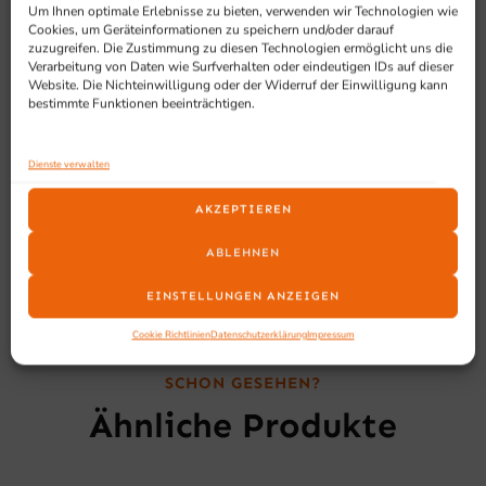
Um Ihnen optimale Erlebnisse zu bieten, verwenden wir Technologien wie
Geeignet für
Cookies, um Geräteinformationen zu speichern und/oder darauf
zuzugreifen. Die Zustimmung zu diesen Technologien ermöglicht uns die
Verarbeitung von Daten wie Surfverhalten oder eindeutigen IDs auf dieser
Geeignet für Gastronomie, Großküchen,
Website. Die Nichteinwilligung oder der Widerruf der Einwilligung kann
bestimmte Funktionen beeinträchtigen.
Lebensmittelbetriebe und alle gewerblichen
Anwendungen, in denen ein zuverlässiger Gefrierschrank
Gastro mit hoher Kapazität und stabiler Tiefkühlleistung
Dienste verwalten
benötigt wird.
AKZEPTIEREN
ABLEHNEN
EINSTELLUNGEN ANZEIGEN
Cookie Richtlinien
Datenschutzerklärung
Impressum
SCHON GESEHEN?
Ähnliche Produkte