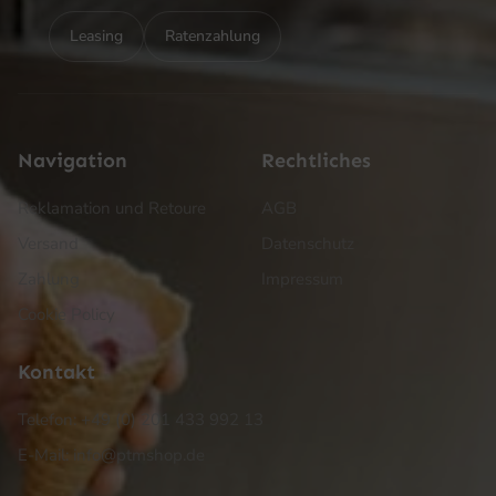
Leasing
Ratenzahlung
Navigation
Rechtliches
Reklamation und Retoure
AGB
Versand
Datenschutz
Zahlung
Impressum
Cookie Policy
Kontakt
Telefon: +49 (0) 201 433 992 13
E-Mail: info@ptmshop.de