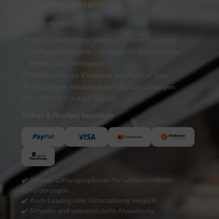
Beratung anfragen
IHRE VORTEILE
Immer persönliche Betreuung statt Callcenter
Maßgeschneiderte Lösungen für Gastronomie,
Handel und Metzgerei
Rechtssicheres Kassieren am Point of Sale
Effizientere Abläufe durch digitale Lösungen
ZAHLUNG & FINANZIERUNG
Sicher & flexibel bezahlen
✔️ Flexible Zahlungsoptionen für unterschiedliche
Anforderungen
✔️ Auch Leasing oder Ratenzahlung möglich
✔️ Schnelle und unkomplizierte Abwicklung