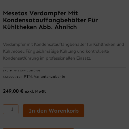
Mesetas Verdampfer Mit
Kondensatauffangbehälter Für
Kühltheken Abb. Ähnlich
Verdampfer mit Kondensatauffangbehälter für Kühltheken und
Kühlmöbel. Für gleichmäßige Kühlung und kontrollierte
Kondensatführung im professionellen Einsatz.
SKU
PTM-EVAP-COND-01
PTM
Variantenzubehör
KATEGORIEN
,
249,00
€
exkl. MwSt
Mesetas
Verdampfer
In den Warenkorb
mit
Kondensatauffangbehälter
für