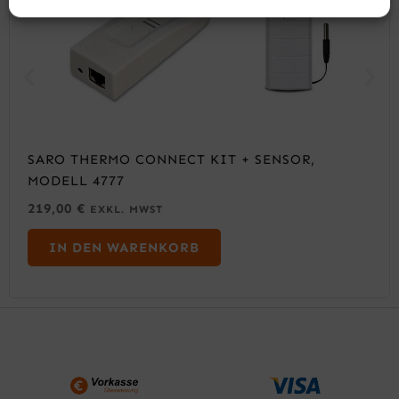
SARO THERMO CONNECT KIT + SENSOR,
MODELL 4777
219,00
€
EXKL. MWST
IN DEN WARENKORB