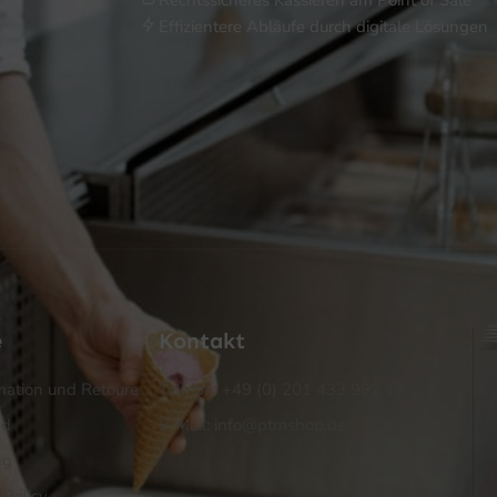
Effizientere Abläufe durch digitale Lösungen
e
Kontakt
ation und Retoure
Telefon: +49 (0) 201 433 992 13
nd
E-Mail: info@ptmshop.de
ng
 Policy