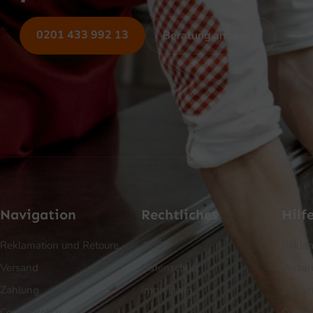
0201 433 992 13
Beratung anfragen
Navigation
Rechtliches
Hilf
Reklamation und Retoure
AGB
Reklam
Versand
Datenschutz
Versa
Zahlung
Impressum
Zahlu
Cookie Policy
Cookie