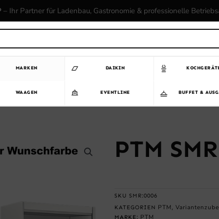
P
– Ihr Partner für Ladenbau, Gastronomie & professionelle Betrieb
MARKEN
DAIKIN
KOCHGERÄT
WAAGEN
EVENTLINE
BUFFET & AUS
PTM SMR 
SKU
SMR:0006
PTM
Variantenzub
KATEGORIEN
,
PTM
MARKE: