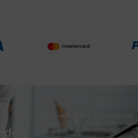
IHRE VORTEILE
Immer persönliche Betreuung statt Callcenter
Maßgeschneiderte Lösungen für Gastronomie
inden
Handel und Metzgerei
Rechtssicheres Kassieren am Point of Sale