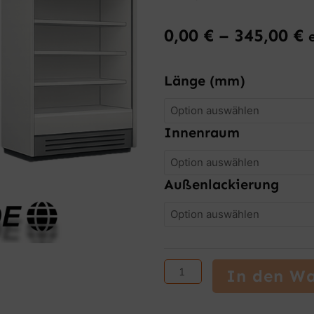
0,00
€
–
345,00
€
PTM
Länge (mm)
SMR
-
Lackierung
Innenraum
Menge
Außenlackierung
In den W