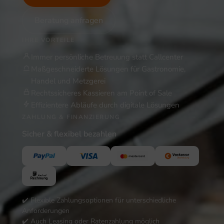
Beratung anfragen
IHRE VORTEILE
Immer persönliche Betreuung statt Callcenter
Maßgeschneiderte Lösungen für Gastronomie,
Handel und Metzgerei
Rechtssicheres Kassieren am Point of Sale
Effizientere Abläufe durch digitale Lösungen
ZAHLUNG & FINANZIERUNG
Sicher & flexibel bezahlen
✔️ Flexible Zahlungsoptionen für unterschiedliche
Anforderungen
✔️ Auch Leasing oder Ratenzahlung möglich