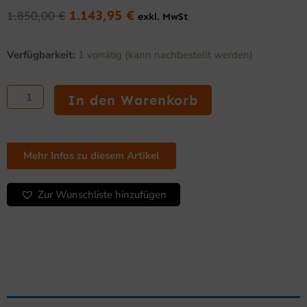
1.143,95
€
1.850,00
€
exkl. MwSt
Ursprünglicher
Aktueller
Preis
Preis
Gläserspülmaschine
war:
ist:
Verfügbarkeit:
1 vorrätig (kann nachbestellt werden)
ENT
1.850,00 €
1.143,95 €.
400-
230
In den Warenkorb
DDE
mit
Dosierer
Menge
Mehr Infos zu diesem Artikel
Zur Wunschliste hinzufügen