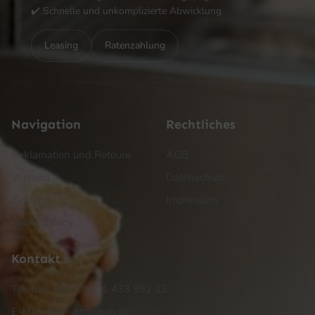
✔️ Schnelle und unkomplizierte Abwicklung
Leasing
Ratenzahlung
Navigation
Rechtliches
Reklamation und Retoure
AGB
Versand
Datenschutz
Zahlung
Impressum
Cookie Policy
Kontakt
Telefon: +49 (0) 201 433 992 13
E-Mail: info@ptmshop.de