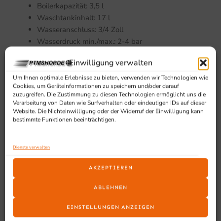
Boilerkapazität: 3,5 l
Waschtankinhalt: 17 l
Wasseranschluss: 3/4 Zoll
Wasserdruck min./max.: 2-4 bar
Wasserzulauf: 55 °C
Einwilligung verwalten
Waschtemperatur: 60 °C
Geräuschpegel: 59 dB
Um Ihnen optimale Erlebnisse zu bieten, verwenden wir Technologien wie
Cookies, um Geräteinformationen zu speichern und/oder darauf
Korbmaß: 400 x 400 mm
zuzugreifen. Die Zustimmung zu diesen Technologien ermöglicht uns die
Einschubhöhe: 302 mm
Verarbeitung von Daten wie Surfverhalten oder eindeutigen IDs auf dieser
Website. Die Nichteinwilligung oder der Widerruf der Einwilligung kann
Maße (B x T x H): 472 x 532 x 709 mm
bestimmte Funktionen beeinträchtigen.
Nettogewicht: 39 kg
Bruttogewicht: 43 kg
Dienste verwalten
Geeignet für
AKZEPTIEREN
Geeignet als Geschirrspülmaschine Gastro und
ABLEHNEN
Gläserspülmaschine für Bars, Restaurants, Cafés, Hotels
und andere Betriebe mit regelmäßigem Spülaufkommen.
EINSTELLUNGEN ANZEIGEN
Ideal für Gläser, Besteck und kleinere Geschirrteile im