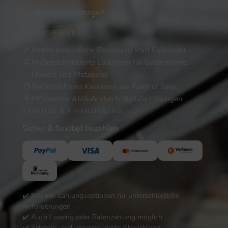
Beratung anfragen
IHRE VORTEILE
Immer persönliche Betreuung statt Callcenter
Maßgeschneiderte Lösungen für Gastronomie,
Handel und Metzgerei
Rechtssicheres Kassieren am Point of Sale
Effizientere Abläufe durch digitale Lösungen
ZAHLUNG & FINANZIERUNG
Sicher & flexibel bezahlen
✔️ Flexible Zahlungsoptionen für unterschiedliche
Anforderungen
✔️ Auch Leasing oder Ratenzahlung möglich
✔️ Schnelle und unkomplizierte Abwicklung