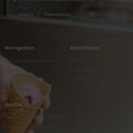
Leasing
Ratenzahlung
Navigation
Rechtliches
Reklamation und Retoure
AGB
Versand
Datenschutz
Zahlung
Impressum
Cookie Policy
Kontakt
Telefon: +49 (0) 201 433 992 13
E-Mail: info@ptmshop.de