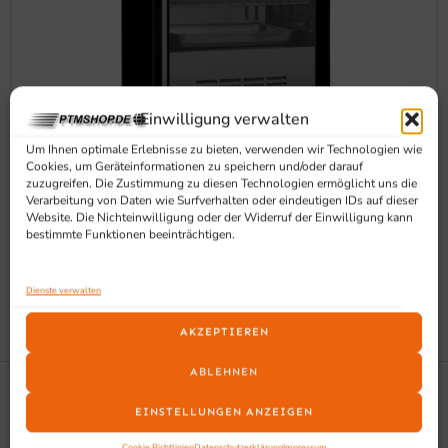
Einwilligung verwalten
Um Ihnen optimale Erlebnisse zu bieten, verwenden wir Technologien wie
Cookies, um Geräteinformationen zu speichern und/oder darauf
zuzugreifen. Die Zustimmung zu diesen Technologien ermöglicht uns die
SARO DRY-AGING REIFESCHRANK MIT TANK,
Verarbeitung von Daten wie Surfverhalten oder eindeutigen IDs auf dieser
Website. Die Nichteinwilligung oder der Widerruf der Einwilligung kann
MODELL DA 127 G
bestimmte Funktionen beeinträchtigen.
1.173,00
€
EXKL. MWST
Dienste verwalten
IN DEN WARENKORB
AKZEPTIEREN
ABLEHNEN
EINSTELLUNGEN ANZEIGEN
Cookie Richtlinien
Datenschutzerklärung
Impressum