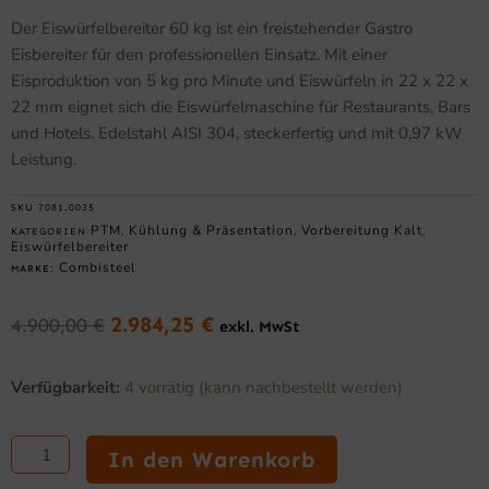
Der Eiswürfelbereiter 60 kg ist ein freistehender Gastro
Eisbereiter für den professionellen Einsatz. Mit einer
Eisproduktion von 5 kg pro Minute und Eiswürfeln in 22 x 22 x
22 mm eignet sich die Eiswürfelmaschine für Restaurants, Bars
und Hotels. Edelstahl AISI 304, steckerfertig und mit 0,97 kW
Leistung.
SKU
7081.0035
PTM
Kühlung & Präsentation
Vorbereitung Kalt
KATEGORIEN
,
,
,
Eiswürfelbereiter
Combisteel
MARKE:
2.984,25
€
4.900,00
€
exkl. MwSt
Ursprünglicher
Aktueller
Preis
Preis
Eiswürfelbereiter
war:
ist:
Verfügbarkeit:
4 vorrätig (kann nachbestellt werden)
60
4.900,00 €
2.984,25 €.
kg,
5
In den Warenkorb
kg/min,
freistehend