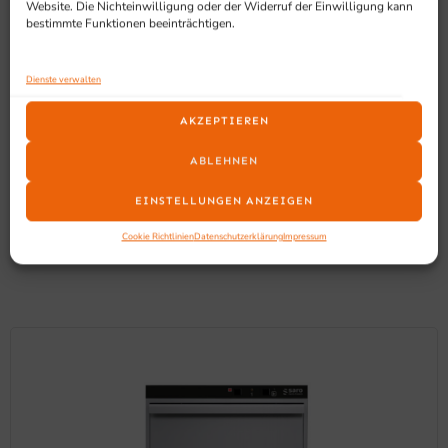
Gastro Eisbereiter mit konstanter Eisproduktion
Website. Die Nichteinwilligung oder der Widerruf der Einwilligung kann
bestimmte Funktionen beeinträchtigen.
benötigen.
Dienste verwalten
AKZEPTIEREN
ABLEHNEN
EINSTELLUNGEN ANZEIGEN
SCHON GESEHEN?
Ähnliche Produkte
Cookie Richtlinien
Datenschutzerklärung
Impressum