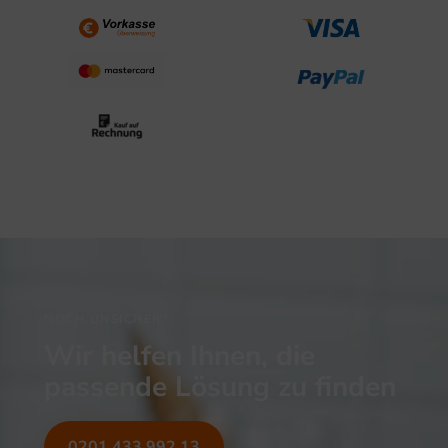
NOCH UNSICHER?
Wir helfen Ihnen, die
passende Lösung zu finden
0201 433 992 13