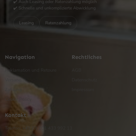
✔️ Auch Leasing oder Ratenzahlung möglich
✔️ Schnelle und unkomplizierte Abwicklung
Leasing
Ratenzahlung
Navigation
Rechtliches
Reklamation und Retoure
AGB
Versand
Datenschutz
Zahlung
Impressum
Cookie Policy
Kontakt
Telefon: +49 (0) 201 433 992 13