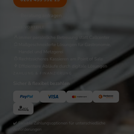
Beratung anfragen
IHRE VORTEILE
Immer persönliche Betreuung statt Callcenter
Maßgeschneiderte Lösungen für Gastronomie,
Handel und Metzgerei
Rechtssicheres Kassieren am Point of Sale
Effizientere Abläufe durch digitale Lösungen
ZAHLUNG & FINANZIERUNG
Sicher & flexibel bezahlen
✔️ Flexible Zahlungsoptionen für unterschiedliche
Anforderungen