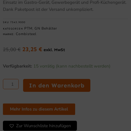
Einsatz im Gastro-Gerät, Gewerbegerät und Profi-Küchengerät.
Dank Paketpost ist der Versand unkompliziert.
SKU
7543.9000
PTM
GN Behälter
KATEGORIEN
,
Combisteel
MARKE:
23,25
€
25,00
€
exkl. MwSt
Ursprünglicher
Aktueller
Preis
Preis
Backblech
war:
ist:
Verfügbarkeit:
15 vorrätig (kann nachbestellt werden)
2/3
25,00 €
23,25 €.
GN
für
In den Warenkorb
den
Gastronomieeinsatz
Menge
Mehr Infos zu diesem Artikel
Zur Wunschliste hinzufügen