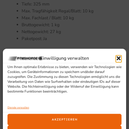
Tiefe: 325 mm
Max. Tragfähigkeit Regal/Blatt: 10 kg
Max. Fachlast / Blatt: 10 kg
Bruttogewicht: 1 kg
Nettogewicht: 27 kg
Paketpost: Ja
Geeignet für
Einwilligung verwalten
Das Backblech 2/3 GN eignet sich für Betriebe, die ein
Um Ihnen optimale Erlebnisse zu bieten, verwenden wir Technologien wie
Cookies, um Geräteinformationen zu speichern und/oder darauf
robustes und kompaktes Zubehör für den professionellen
zuzugreifen. Die Zustimmung zu diesen Technologien ermöglicht uns die
Küchenbetrieb suchen. Ideal für den Einsatz in
Verarbeitung von Daten wie Surfverhalten oder eindeutigen IDs auf dieser
Gastronomie, Gewerbe und in der professionellen Küche.
Website. Die Nichteinwilligung oder der Widerruf der Einwilligung kann
bestimmte Funktionen beeinträchtigen.
Dienste verwalten
AKZEPTIEREN