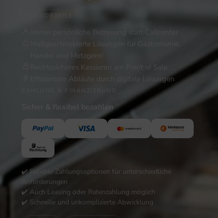
IHRE VORTEILE
Immer persönliche Betreuung statt Callcenter
Maßgeschneiderte Lösungen für Gastronomie,
Handel und Metzgerei
Rechtssicheres Kassieren am Point of Sale
Effizientere Abläufe durch digitale Lösungen
ZAHLUNG & FINANZIERUNG
Sicher & flexibel bezahlen
✔️ Flexible Zahlungsoptionen für unterschiedliche
Anforderungen
✔️ Auch Leasing oder Ratenzahlung möglich
✔️ Schnelle und unkomplizierte Abwicklung