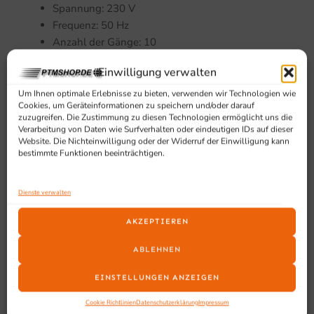
Spannung: 230 V
Frequenz: 50 Hz
Anzahl der Gänge: 10
Max. Gewicht: 9 kg
Einwilligung verwalten
Farbe: Weiß
Fahrbar: Nein
Um Ihnen optimale Erlebnisse zu bieten, verwenden wir Technologien wie
Cookies, um Geräteinformationen zu speichern und/oder darauf
Breite: 675 mm
zuzugreifen. Die Zustimmung zu diesen Technologien ermöglicht uns die
Tiefe: 741 mm
Verarbeitung von Daten wie Surfverhalten oder eindeutigen IDs auf dieser
Website. Die Nichteinwilligung oder der Widerruf der Einwilligung kann
Höhe: 1154 mm
bestimmte Funktionen beeinträchtigen.
Nettogewicht: 128 kg
EAN-Code: 7422242976920
Dienste verwalten
Geeignet für
AKZEPTIEREN
Dieses Profi Küchengerät eignet sich für Bäckereien,
ABLEHNEN
Gastronomie und andere gewerbliche Küchen, in denen
ein zuverlässiger Planetenmischer für regelmäßige
EINSTELLUNGEN ANZEIGEN
Mischaufgaben benötigt wird.
Cookie Richtlinien
Datenschutzerklärung
Impressum