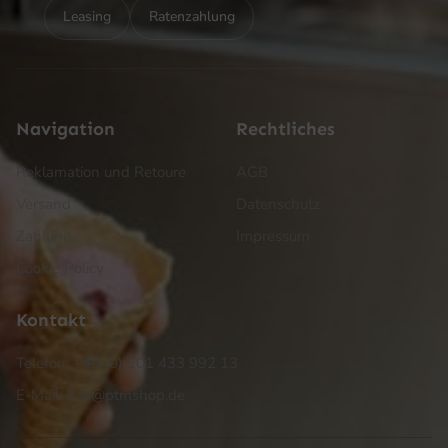
Leasing
Ratenzahlung
Navigation
Rechtliches
Reklamation und Retoure
AGB
Versand
Datenschutz
Zahlung
Impressum
Cookie Policy
Kontakt
Telefon: +49 (0) 201 433 992 13
E-Mail: info@ptmshop.de