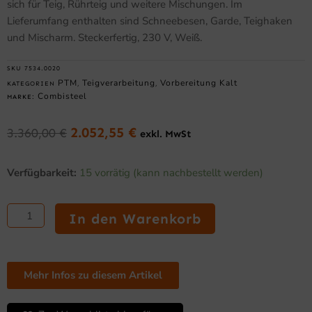
sich für Teig, Rührteig und weitere Mischungen. Im
Lieferumfang enthalten sind Schneebesen, Garde, Teighaken
und Mischarm. Steckerfertig, 230 V, Weiß.
SKU
7534.0020
PTM
Teigverarbeitung
Vorbereitung Kalt
KATEGORIEN
,
,
Combisteel
MARKE:
2.052,55
€
3.360,00
€
exkl. MwSt
Ursprünglicher
Aktueller
Preis
Preis
40L
war:
ist:
Verfügbarkeit:
15 vorrätig (kann nachbestellt werden)
Planetenmischer
3.360,00 €
2.052,55 €.
für
Bäckerei
In den Warenkorb
und
Gastro
Menge
Mehr Infos zu diesem Artikel