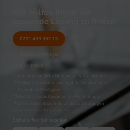
NOCH UNSICHER?
Wir helfen Ihnen, die
passende Lösung zu finden
0201 433 992 13
Beratung anfragen
IHRE VORTEILE
Immer persönliche Betreuung statt Callcenter
Maßgeschneiderte Lösungen für Gastronomie,
Handel und Metzgerei
Rechtssicheres Kassieren am Point of Sale
Effizientere Abläufe durch digitale Lösungen
ZAHLUNG & FINANZIERUNG
Sicher & flexibel bezahlen