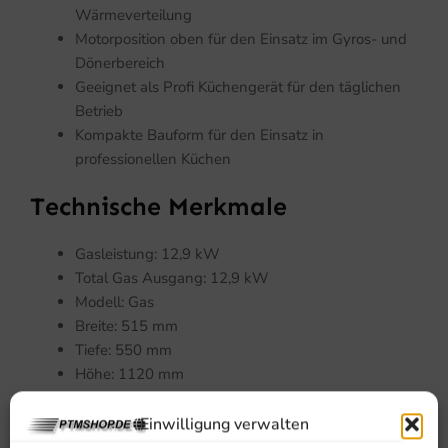
Wärmeverteilung
Motorposition oben für den Einsatz im Gyros- und
Dönerbereich
Geeignet als Profi Küchengerät für den täglichen
Betrieb
Kompakte Bauform für den Einsatz in
professionellen Küchen
Technische Merkmale
Gasleistung: 12,9 kW
Total Gas Ausgang: 12,9 kW
Modell: Gas
Breite: 515 mm
Tiefe: 550 mm
Höhe: 1120 mm
Bruttogewicht: 34 kg
EAN-Code: 7435137883814
Einwilligung verwalten
Paketpost: Nein