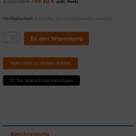
799,10
€
1.250,00
€
exkl. MwSt
Ursprünglicher
Aktueller
Preis
Preis
Gyros
war:
ist:
Verfügbarkeit:
4 vorrätig (kann nachbestellt werden)
Gasgrill
1.250,00 €
799,10 €.
mit
Motor
In den Warenkorb
oben,
4
Heizzonen
Menge
Mehr Infos zu diesem Artikel
Zur Wunschliste hinzufügen
Beschreibung