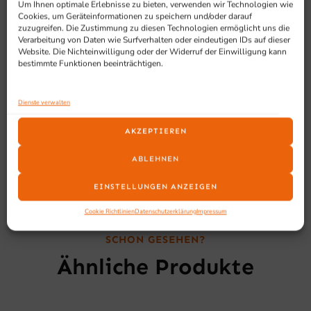
Um Ihnen optimale Erlebnisse zu bieten, verwenden wir Technologien wie
Cookies, um Geräteinformationen zu speichern und/oder darauf
Geeignet für
zuzugreifen. Die Zustimmung zu diesen Technologien ermöglicht uns die
Verarbeitung von Daten wie Surfverhalten oder eindeutigen IDs auf dieser
Website. Die Nichteinwilligung oder der Widerruf der Einwilligung kann
bestimmte Funktionen beeinträchtigen.
Geeignet für Dönerläden, Gyros-Betriebe und
professionelle Küchen, die ein zuverlässiges
Gewerbegerät mit Gasbetrieb und kompakter Stellfläche
Dienste verwalten
suchen.
AKZEPTIEREN
ABLEHNEN
EINSTELLUNGEN ANZEIGEN
Cookie Richtlinien
Datenschutzerklärung
Impressum
SCHON GESEHEN?
Ähnliche Produkte