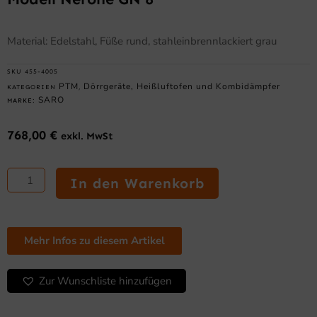
Material: Edelstahl, Füße rund, stahleinbrennlackiert grau
SKU
455-4005
PTM
Dörrgeräte, Heißluftofen und Kombidämpfer
KATEGORIEN
,
SARO
MARKE:
768,00
€
exkl. MwSt
Untergestell
mit
In den Warenkorb
8
Einschüben
für
Modell
Mehr Infos zu diesem Artikel
Nerone
GN
Zur Wunschliste hinzufügen
8
Menge