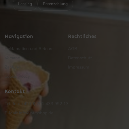
Leasing
Ratenzahlung
Navigation
Rechtliches
Reklamation und Retoure
AGB
Versand
Datenschutz
Zahlung
Impressum
Cookie Policy
Kontakt
Telefon: +49 (0) 201 433 992 13
E-Mail: info@ptmshop.de