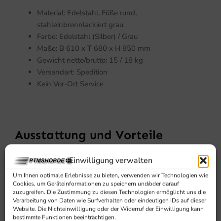
Material: Edelstahl, Füße rund,
stahleinbrennlackiert grau
Farbe: Edelstahl (Silber) / Grau
Maße: B 610 x T 680 x H 850 mm
Gewicht netto/brutto: 15 / 18 kg
Versandart: Spedition
Kein Vor-Ort Service
Ausstattung und Vorteile
Untergestell mit 8 Einschüben (Edelstahl) 1/1 GN
Einwilligung verwalten
für Modell Nerone GN 8
Um Ihnen optimale Erlebnisse zu bieten, verwenden wir Technologien wie
Geeignet für Modell NERINO 3 (Art. Nr. 455-1000)
Cookies, um Geräteinformationen zu speichern und/oder darauf
zuzugreifen. Die Zustimmung zu diesen Technologien ermöglicht uns die
Geeignet für Modell MID 6 (Art. Nr. 455-1205)
Verarbeitung von Daten wie Surfverhalten oder eindeutigen IDs auf dieser
KEIN Vor-Ort Service
Website. Die Nichteinwilligung oder der Widerruf der Einwilligung kann
bestimmte Funktionen beeinträchtigen.