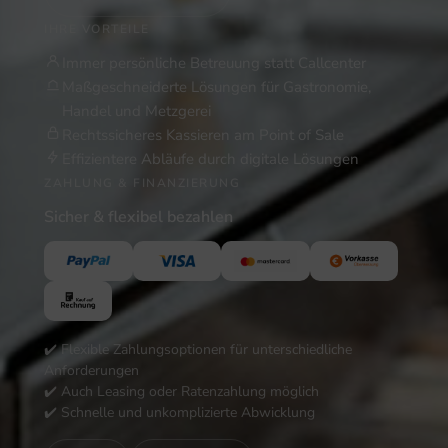
IHRE VORTEILE
Immer persönliche Betreuung statt Callcenter
Maßgeschneiderte Lösungen für Gastronomie,
Handel und Metzgerei
Rechtssicheres Kassieren am Point of Sale
Effizientere Abläufe durch digitale Lösungen
ZAHLUNG & FINANZIERUNG
Sicher & flexibel bezahlen
✔️ Flexible Zahlungsoptionen für unterschiedliche
Anforderungen
✔️ Auch Leasing oder Ratenzahlung möglich
✔️ Schnelle und unkomplizierte Abwicklung