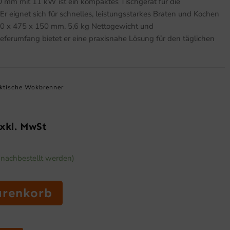
mm mit 11 kW ist ein kompaktes Tischgerät für die
 Er eignet sich für schnelles, leistungsstarkes Braten und Kochen
50 x 475 x 150 mm, 5,6 kg Nettogewicht und
ferumfang bietet er eine praxisnahe Lösung für den täglichen
tische Wokbrenner
xkl. MwSt
icher
ktueller
reis
n nachbestellt werden)
t:
90,56 €.
arenkorb