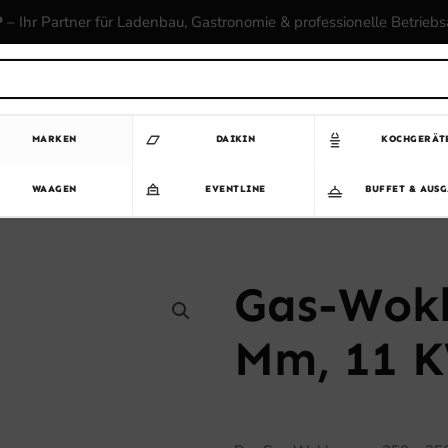
P
– Ihr Partner für Ladenbau, Gastronomie & professionelle Betrieb
MARKEN
DAIKIN
KOCHGERÄT
WAAGEN
EVENTLINE
BUFFET & AUS
Gas-Wokb
Mm, 11 