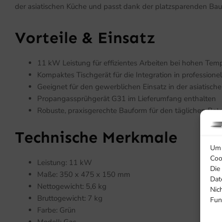
der asiatischen Küche und passt dank der platzsparenden Bau
Vorteile & Einsatz
11 kW Leistung für effizientes Arbeiten bei hohen Tem
Kompaktes Tischgerät für die Integration in professione
Geeignet für den gewerblichen Einsatz in der asiatisch
Propangassprühgerät G31 im Lieferumfang enthalten
Robuste, praxisgerechte Bauform für den täglichen Betr
Technische Merkmale
Um 
Coo
Leistung: 11 kW
Die
Maße: 350 x 475 x 150 mm
Dat
Nettogewicht: 5,6 kg
Nic
Bruttogewicht: 7 kg
Fun
Farbe: Grün
Modell: Gas