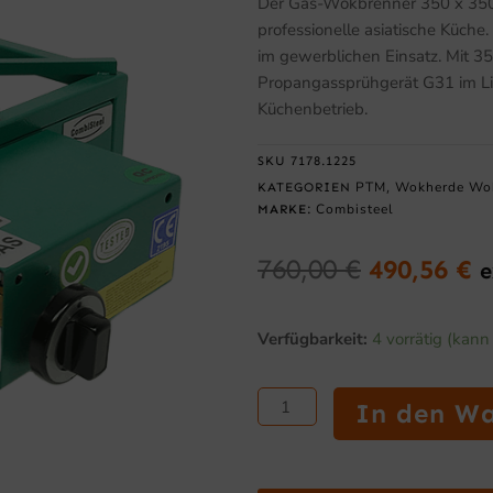
Der Gas-Wokbrenner 350 x 350 
professionelle asiatische Küche.
im gewerblichen Einsatz. Mit 3
Propangassprühgerät G31 im Lie
Küchenbetrieb.
SKU
7178.1225
PTM
Wokherde Wok
KATEGORIEN
,
Combisteel
MARKE:
760,00
€
490,56
€
e
Ursprüngl
A
Preis
P
Gas-
Verfügbarkeit:
4 vorrätig (kan
war:
is
Wokbrenner
760,00 €
4
350
x
In den W
350
mm,
11