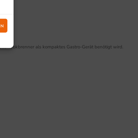
EN
r Gas-Wokbrenner als kompaktes Gastro-Gerät benötigt wird.