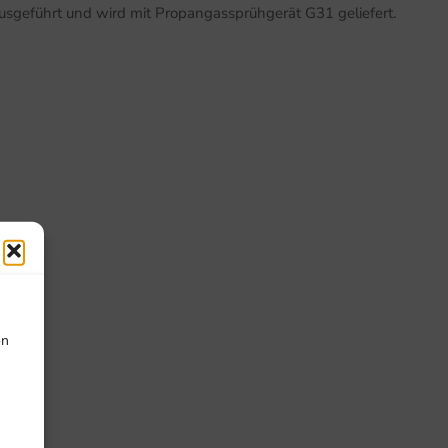
usgeführt und wird mit Propangassprühgerät G31 geliefert.
on