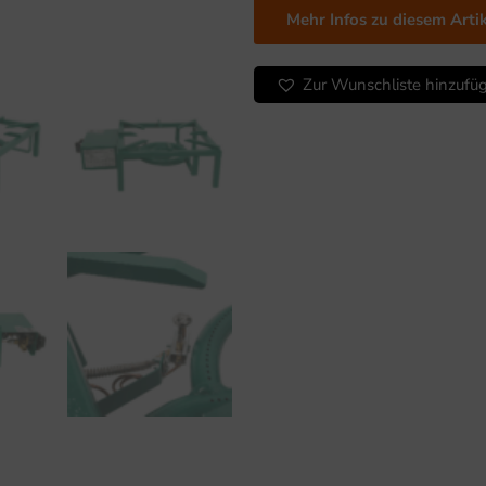
kW
Mehr Infos zu diesem Arti
Menge
Zur Wunschliste hinzufü