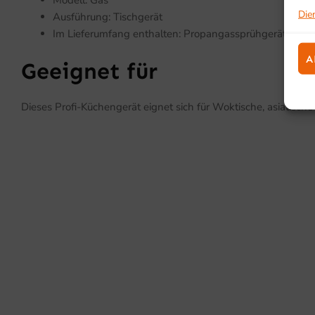
Die
Ausführung: Tischgerät
Im Lieferumfang enthalten: Propangassprühgerät G31
A
Geeignet für
Dieses Profi-Küchengerät eignet sich für Woktische, asiatisc