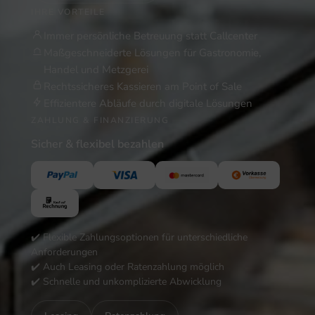
IHRE VORTEILE
Immer persönliche Betreuung statt Callcenter
Maßgeschneiderte Lösungen für Gastronomie,
Handel und Metzgerei
Rechtssicheres Kassieren am Point of Sale
Effizientere Abläufe durch digitale Lösungen
ZAHLUNG & FINANZIERUNG
Sicher & flexibel bezahlen
✔️ Flexible Zahlungsoptionen für unterschiedliche
Anforderungen
✔️ Auch Leasing oder Ratenzahlung möglich
✔️ Schnelle und unkomplizierte Abwicklung