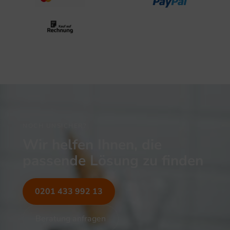
NOCH UNSICHER?
Wir helfen Ihnen, die
passende Lösung zu finden
0201 433 992 13
Beratung anfragen