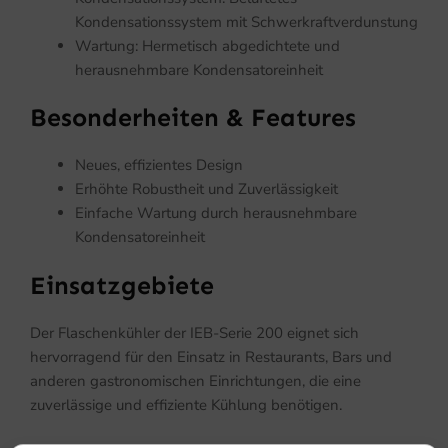
Kondensationssystem mit Schwerkraftverdunstung
Wartung: Hermetisch abgedichtete und
herausnehmbare Kondensatoreinheit
Besonderheiten & Features
Neues, effizientes Design
Erhöhte Robustheit und Zuverlässigkeit
Einfache Wartung durch herausnehmbare
Kondensatoreinheit
Einsatzgebiete
Der Flaschenkühler der IEB-Serie 200 eignet sich
hervorragend für den Einsatz in Restaurants, Bars und
anderen gastronomischen Einrichtungen, die eine
zuverlässige und effiziente Kühlung benötigen.