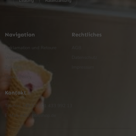
Leasing
Ratenzahlung
Navigation
Rechtliches
Reklamation und Retoure
AGB
Versand
Datenschutz
Zahlung
Impressum
Cookie Policy
Kontakt
Telefon: +49 (0) 201 433 992 13
E-Mail: info@ptmshop.de