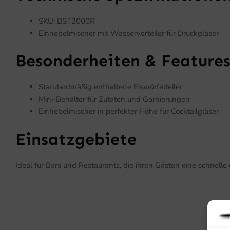
SKU: BST2000R
Einhebelmischer mit Wasserverteiler für Druckgläser
Besonderheiten & Feature
Standardmäßig enthaltene Eiswürfelteiler
Mini-Behälter für Zutaten und Garnierungen
Einhebelmischer in perfekter Höhe für Cocktailgläser
Einsatzgebiete
Ideal für Bars und Restaurants, die ihren Gästen eine schnelle