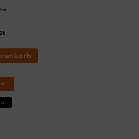
oler
St
arenkorb
kel
gen