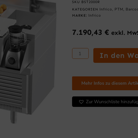
SKU
BST2000R
Infrico
PTM
Barco
KATEGORIEN
,
,
Infrico
MARKE:
7.190,43
€
exkl. Mw
Mesa-
In den W
Kühlschrank-
Cocktails
BAR
STATION
Mehr Infos zu diesem Arti
Serie
Menge
Zur Wunschliste hinzufü