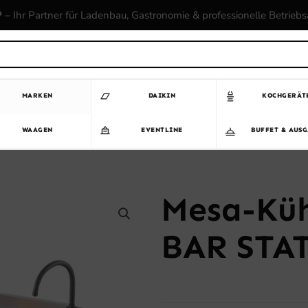
P
– Ihr Partner für Ladenbau, Gastronomie & professionelle Betrieb
MARKEN
DAIKIN
KOCHGERÄT
WAAGEN
EVENTLINE
BUFFET & AUS
Mesa-Küh
BAR STAT