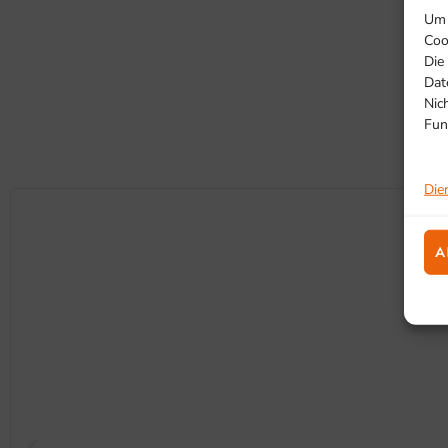
Um 
Coo
Die
Dat
Nic
Fun
Die
A