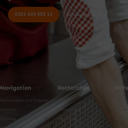
0201 433 992 13
Beratung anfragen
Navigation
Rechtliches
Hilf
Reklamation und Retoure
AGB
Reklam
Versand
Datenschutz
Versa
Zahlung
Impressum
Zahlu
Cookie Policy
Cookie