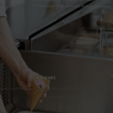
Effizientere Abläufe durch digitale Lösungen
e
Kontakt
ation und Retoure
Telefon: +49 (0) 201 433 992 13
nd
E-Mail: info@ptmshop.de
ng
 Policy