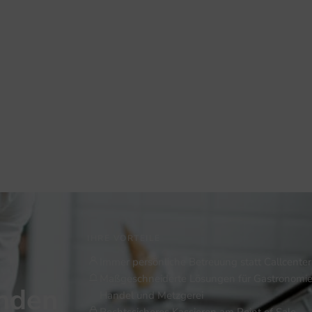
IHRE VORTEILE
Immer persönliche Betreuung statt Callcenter
Maßgeschneiderte Lösungen für Gastronomie
inden
Handel und Metzgerei
Rechtssicheres Kassieren am Point of Sale