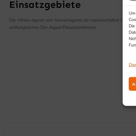
Einsatzgebiete
Um 
Coo
Die Vitrine eignet sich hervorragend als repräsentative Lösung
Die
umfangreiches Dry-Aged-Fleischsortiment.
Dat
Nic
Fun
Die
A