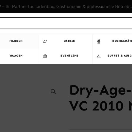
P
– Ihr Partner für Ladenbau, Gastronomie & professionelle Betrieb
MARKEN
DAIKIN
KOCHGERÄT
WAAGEN
EVENTLINE
BUFFET & AUS
Dry-Age-
VC 2010