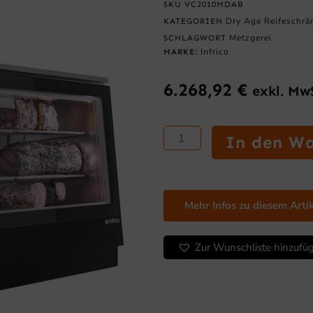
SKU
VC2010MDAB
Dry Age Reifeschrä
KATEGORIEN
Metzgerei
SCHLAGWORT
Infrico
MARKE:
6.268,92
€
exkl. Mw
Dry-
In den W
Age-
Vitrine
–
INFRICO
Mehr Infos zu diesem Arti
VC
2010
MDAB
Zur Wunschliste hinzufü
Menge