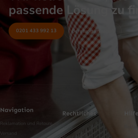
passende Lösung zu f
0201 433 992 13
Beratung anfragen
Navigation
Rechtliches
Hilf
Reklamation und Retoure
AGB
Reklam
Versand
Datenschutz
Versa