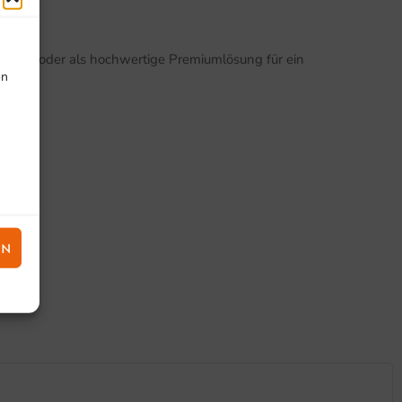
 of Sale oder als hochwertige Premiumlösung für ein
on
EN