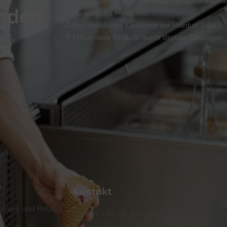
Maßgeschneiderte Lösungen für Gastronomie
inden
Handel und Metzgerei
Rechtssicheres Kassieren am Point of Sale
Effizientere Abläufe durch digitale Lösungen
e
Kontakt
ation und Retoure
Telefon: +49 (0) 201 433 992 13
nd
E-Mail: info@ptmshop.de