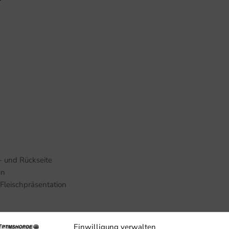
s
- und Rückseite
en
Fleischpräsentation
Einwilligung verwalten