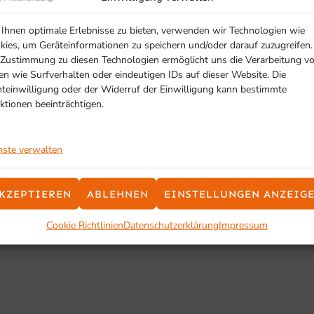
Ihnen optimale Erlebnisse zu bieten, verwenden wir Technologien wie
kies, um Geräteinformationen zu speichern und/oder darauf zuzugreifen.
 im Verkaufsraum, zur kontrollierten Fleischreifung direkt am Point
 Zustimmung zu diesen Technologien ermöglicht uns die Verarbeitung v
en wie Surfverhalten oder eindeutigen IDs auf dieser Website. Die
hteinwilligung oder der Widerruf der Einwilligung kann bestimmte
ktionen beeinträchtigen.
nste verwalten
SCHON GESEHEN?
KZEPTIEREN
ABLEHNEN
EINSTELLUNGEN ANZEIG
Ähnliche Produkte
Cookie Richtlinien
Datenschutzerklärung
Impressum