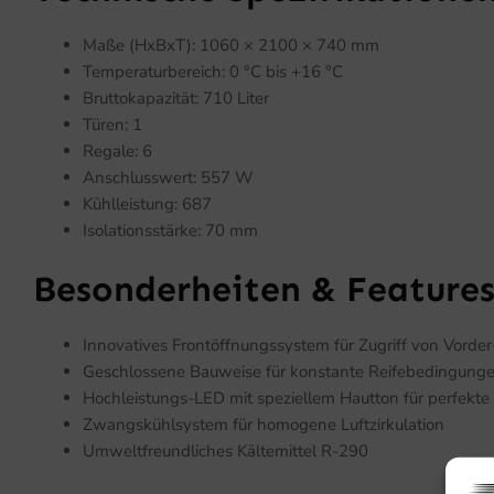
Maße (HxBxT): 1060 × 2100 × 740 mm
Temperaturbereich: 0 °C bis +16 °C
Bruttokapazität: 710 Liter
Türen: 1
Regale: 6
Anschlusswert: 557 W
Kühlleistung: 687
Isolationsstärke: 70 mm
Besonderheiten & Feature
Innovatives Frontöffnungssystem für Zugriff von Vorder
Geschlossene Bauweise für konstante Reifebedingung
Hochleistungs-LED mit speziellem Hautton für perfekte 
Zwangskühlsystem für homogene Luftzirkulation
Umweltfreundliches Kältemittel R-290