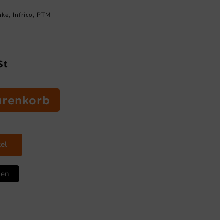
nke
Infrico
PTM
,
,
St
arenkorb
kel
gen