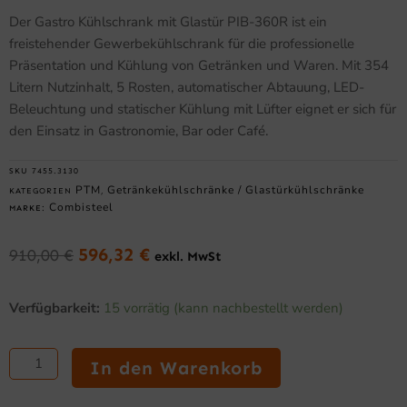
Der Gastro Kühlschrank mit Glastür PIB-360R ist ein
freistehender Gewerbekühlschrank für die professionelle
Präsentation und Kühlung von Getränken und Waren. Mit 354
Litern Nutzinhalt, 5 Rosten, automatischer Abtauung, LED-
Beleuchtung und statischer Kühlung mit Lüfter eignet er sich für
den Einsatz in Gastronomie, Bar oder Café.
SKU
7455.3130
PTM
Getränkekühlschränke / Glastürkühlschränke
KATEGORIEN
,
Combisteel
MARKE:
596,32
€
910,00
€
exkl. MwSt
Ursprünglicher
Aktueller
Preis
Preis
Gastro
war:
ist:
Verfügbarkeit:
15 vorrätig (kann nachbestellt werden)
Kühlschrank
910,00 €
596,32 €.
mit
Glastür
In den Warenkorb
PIB-
360R