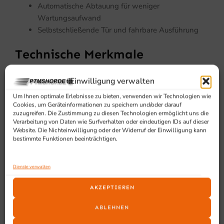
Automatische Abtauung für weniger
Wartungsaufwand
Selbstschließende Tür und fahrbare Ausführung
Technische Merkmale
Temperaturbereich: +1/+9 °C
Einwilligung verwalten
Gesamtleistung: 0,32 kW
Um Ihnen optimale Erlebnisse zu bieten, verwenden wir Technologien wie
Spannung: 230 V
Cookies, um Geräteinformationen zu speichern und/oder darauf
Frequenz: 50 Hz
zuzugreifen. Die Zustimmung zu diesen Technologien ermöglicht uns die
Verarbeitung von Daten wie Surfverhalten oder eindeutigen IDs auf dieser
Kältemittel: R 290
Website. Die Nichteinwilligung oder der Widerruf der Einwilligung kann
Max. Umgebungstemperatur: 35 °C
bestimmte Funktionen beeinträchtigen.
Abmessungen: 595 x 585 x 1864 mm
Innenmaße: 515 x 478 x 1513 mm
Dienste verwalten
Farbe: Schwarz
Türanschlag: Rechts
AKZEPTIEREN
Steckerfertig: Ja
ABLEHNEN
Geeignet für