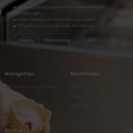
✔️ Flexible Zahlungsoptionen für unterschiedliche
Anforderungen
✔️ Auch Leasing oder Ratenzahlung möglich
✔️ Schnelle und unkomplizierte Abwicklung
Leasing
Ratenzahlung
Navigation
Rechtliches
Reklamation und Retoure
AGB
Versand
Datenschutz
Zahlung
Impressum
Cookie Policy
Kontakt