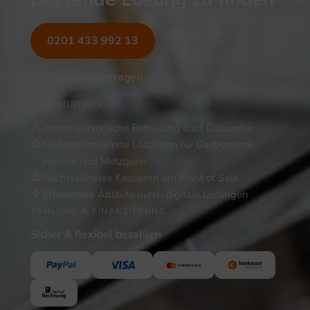
0201 433 992 13
Beratung anfragen
IHRE VORTEILE
Immer persönliche Betreuung statt Callcenter
Maßgeschneiderte Lösungen für Gastronomie,
Handel und Metzgerei
Rechtssicheres Kassieren am Point of Sale
Effizientere Abläufe durch digitale Lösungen
ZAHLUNG & FINANZIERUNG
Sicher & flexibel bezahlen