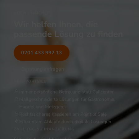
NOCH UNSICHER?
Wir helfen Ihnen, die
passende Lösung zu finden
0201 433 992 13
Beratung anfragen
IHRE VORTEILE
Immer persönliche Betreuung statt Callcenter
Maßgeschneiderte Lösungen für Gastronomie,
Handel und Metzgerei
Rechtssicheres Kassieren am Point of Sale
Effizientere Abläufe durch digitale Lösungen
ZAHLUNG & FINANZIERUNG