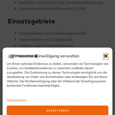
Belüftetes Kühlsystem mit Zwangsverdampfung
Umweltfreundliches Kältemittel R-290
Einsatzgebiete
Feinkostläden und Delikatessgeschäfte
Supermärkte und Einzelhandel
Aktions- und Promotionflächen
Cross-Selling-Zonen im Verkaufsraum
Einwilligung verwalten
Um Ihnen optimale Erlebnisse zu bieten, verwenden wir Technologien wie
Cookies, um Geräteinformationen zu speichern und/oder darauf
zuzugreifen. Die Zustimmung zu diesen Technologien ermöglicht uns die
Verarbeitung von Daten wie Surfverhalten oder eindeutigen IDs auf dieser
Website. Die Nichteinwilligung oder der Widerruf der Einwilligung kann
bestimmte Funktionen beeinträchtigen.
SCHON GESEHEN?
Dienste verwalten
Ähnliche Produkte
AKZEPTIEREN