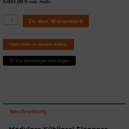
5.043,00
€
exkl. MwSt
Modulare
Kühlinsel
In den Warenkorb
Elegance
mit
integrierter
Kühlgruppe
Mehr Infos zu diesem Artikel
SVS
12
Zur Wunschliste hinzufügen
E1
Menge
Beschreibung